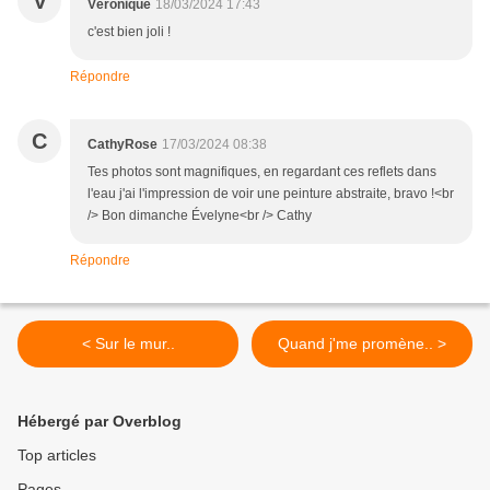
V
Véronique
18/03/2024 17:43
c'est bien joli !
Répondre
C
CathyRose
17/03/2024 08:38
Tes photos sont magnifiques, en regardant ces reflets dans
l'eau j'ai l'impression de voir une peinture abstraite, bravo !<br
/> Bon dimanche Évelyne<br /> Cathy
Répondre
< Sur le mur..
Quand j'me promène.. >
Hébergé par Overblog
Top articles
Pages