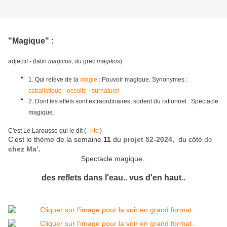
"Magique" :
adjectif - (latin
magicus
, du grec
magikos
)
1.
Qui relève de la
magie
:
Pouvoir magique.
Synonymes :
cabalistique
-
occulte
-
surnaturel
2.
Dont les effets sont extraordinaires, sortent du rationnel :
Spectacle
magique.
C'est Le Larousse qui le dit (
-->ici
)
C'est le thème de la semaine
11
du
projet 52-2024,
du côté
de
chez Ma’
.
Spectacle magique..
des reflets dans l'eau.. vus d'en haut..