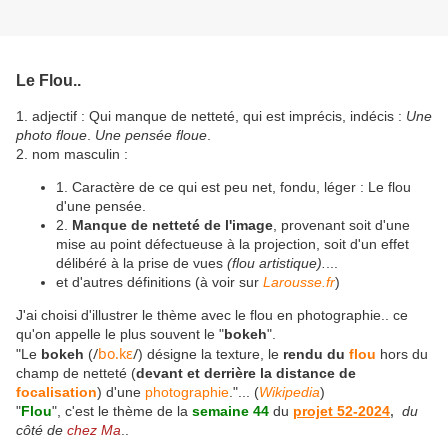
Le Flou..
1. adjectif : Qui manque de netteté, qui est imprécis, indécis :
Une
photo floue
.
Une pensée floue
.
2. nom masculin :
1.
Caractère de ce qui est peu net, fondu, léger :
Le flou
d'une pensée.
2.
Manque de netteté de l'image
, provenant soit d'une
mise au point défectueuse à la projection, soit d'un effet
délibéré à la prise de vues
(flou artistique).
...
et d'autres définitions (à voir sur
Larousse.fr
)
J'ai choisi d'illustrer le thème avec le flou en photographie.. ce
qu'on appelle le plus souvent le "
bokeh
".
/
b
o
.
k
ɛ
/
"Le
bokeh
(
) désigne la texture, le
rendu du
flou
hors du
champ de netteté (
devant et derrière la distance de
focalisation
) d'une
photographie
."... (
Wikipedia
)
"
Flou
", c'est le thème de la
semaine 44
du
projet 52-2024
,
du
côté de
chez Ma
..