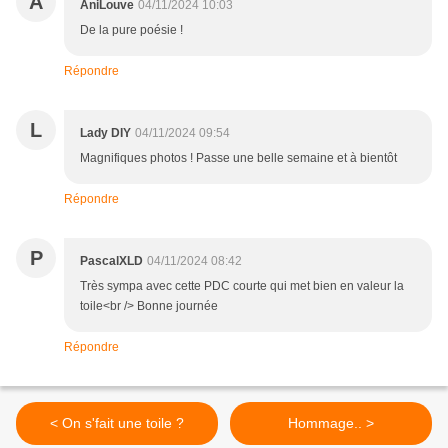
A
AniLouve
04/11/2024 10:03
De la pure poésie !
Répondre
L
Lady DIY
04/11/2024 09:54
Magnifiques photos ! Passe une belle semaine et à bientôt
Répondre
P
PascalXLD
04/11/2024 08:42
Très sympa avec cette PDC courte qui met bien en valeur la
toile<br /> Bonne journée
Répondre
< On s'fait une toile ?
Hommage.. >