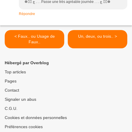
☸ڿ ڰۣ . . . Passe une très agréable journée . . . ڰۣ ڿ☸
Répondre
< Faux.. ou Usage de
Un, deux, ou trois.. >
Faux..
Hébergé par Overblog
Top articles
Pages
Contact
Signaler un abus
C.G.U.
Cookies et données personnelles
Préférences cookies