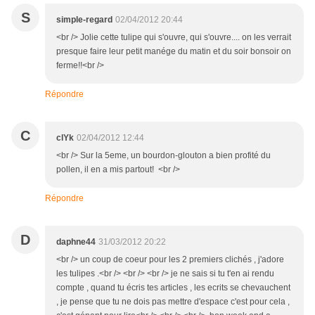
S
simple-regard
02/04/2012 20:44
<br /> Jolie cette tulipe qui s'ouvre, qui s'ouvre.... on les verrait
presque faire leur petit manége du matin et du soir bonsoir on
ferme!!<br />
Répondre
C
clYk
02/04/2012 12:44
<br /> Sur la 5eme, un bourdon-glouton a bien profité du
pollen, il en a mis partout! <br />
Répondre
D
daphne44
31/03/2012 20:22
<br /> un coup de coeur pour les 2 premiers clichés , j'adore
les tulipes .<br /> <br /> <br /> je ne sais si tu t'en ai rendu
compte , quand tu écris tes articles , les ecrits se chevauchent
, je pense que tu ne dois pas mettre d'espace c'est pour cela ,