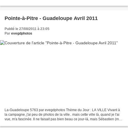
Pointe-à-Pitre - Guadeloupe Avril 2011
Publié le 27/08/2011 à 23:05
Par
evegdphotos
La-Guadeloupe 5763 par evegdphotos Thème du Jour : LA VILLE Vivant à
la campagne, j'ai peu de photos de la ville.. mais cette ville là, quand je l'ai
vue, m'a fascinée. Il ne faisait pas bien beau ce jour-là, mais Sébastien (mon
fils qui vit là-bas) m'a...