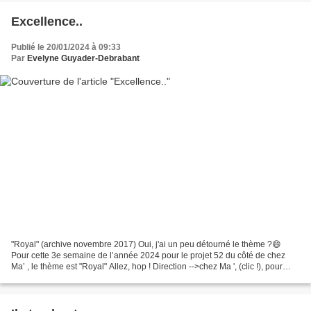
Excellence..
Publié le 20/01/2024 à 09:33
Par
Evelyne Guyader-Debrabant
"Royal" (archive novembre 2017) Oui, j'ai un peu détourné le thème ?😄
Pour cette 3e semaine de l’année 2024 pour le projet 52 du côté de chez
Ma’ , le thème est "Royal" Allez, hop ! Direction -->chez Ma ', (clic !), pour
découvrir les photos des amis...