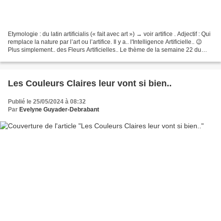
Etymologie : du latin artificialis (« fait avec art ») → voir artifice . Adjectif : Qui
remplace la nature par l’art ou l’artifice. Il y a.. l'Intelligence Artificielle.. 😉
Plus simplement.. des Fleurs Artificielles.. Le thème de la semaine 22 du
projet...
Les Couleurs Claires leur vont si bien..
Publié le 25/05/2024 à 08:32
Par
Evelyne Guyader-Debrabant