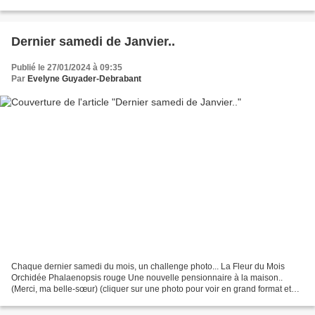
C'est Le Larousse qui...
Dernier samedi de Janvier..
Publié le 27/01/2024 à 09:35
Par
Evelyne Guyader-Debrabant
Chaque dernier samedi du mois, un challenge photo... La Fleur du Mois
Orchidée Phalaenopsis rouge Une nouvelle pensionnaire à la maison..
(Merci, ma belle-sœur) (cliquer sur une photo pour voir en grand format et
faire défiler) Cultivées aux Pays-Bas...