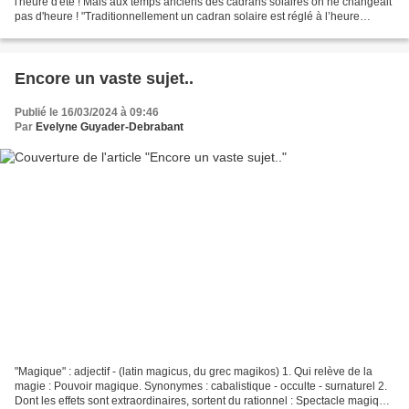
l'heure d'été ! Mais aux temps anciens des cadrans solaires on ne changeait
pas d'heure ! "Traditionnellement un cadran solaire est réglé à l’heure
d’hiver, donc en été il faut...
Encore un vaste sujet..
Publié le 16/03/2024 à 09:46
Par
Evelyne Guyader-Debrabant
"Magique" : adjectif - (latin magicus, du grec magikos) 1. Qui relève de la
magie : Pouvoir magique. Synonymes : cabalistique - occulte - surnaturel 2.
Dont les effets sont extraordinaires, sortent du rationnel : Spectacle magique.