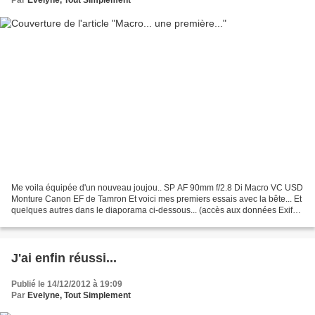
Me voila équipée d'un nouveau joujou.. SP AF 90mm f/2.8 Di Macro VC USD
Monture Canon EF de Tamron Et voici mes premiers essais avec la bête... Et
quelques autres dans le diaporama ci-dessous... (accès aux données Exif
en cliquant sur les images) et...
J'ai enfin réussi...
Publié le 14/12/2012 à 19:09
Par
Evelyne, Tout Simplement