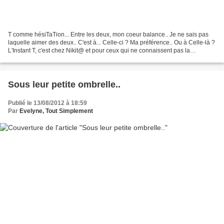
T comme hésiTaTion... Entre les deux, mon coeur balance.. Je ne sais pas
laquelle aimer des deux.. C'est à... Celle-ci ? Ma préférence.. Ou à Celle-là ?
L'Instant T, c'est chez Nikit@ et pour ceux qui ne connaissent pas la
comptine... ou ceux qui l'ont...
Sous leur petite ombrelle..
Publié le 13/08/2012 à 18:59
Par
Evelyne, Tout Simplement