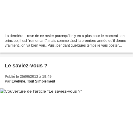
La dernière... rose de ce rosier parcequ'il n'y en a plus pour le moment.. en
principe, il est "remontant", mais comme c'est la première année qu'il donne
vraiment.. on va bien voir.. Puis, pendant quelques temps je vais poster
moins régulièrement, car...
Le saviez-vous ?
Publié le 25/06/2012 à 19:49
Par
Evelyne, Tout Simplement