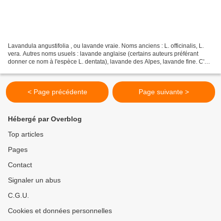
Lavandula angustifolia , ou lavande vraie. Noms anciens : L. officinalis, L.
vera. Autres noms usuels : lavande anglaise (certains auteurs préférant
donner ce nom à l'espèce L. dentata), lavande des Alpes, lavande fine. C'est
la meilleure des lavandes...
< Page précédente
Page suivante >
Hébergé par Overblog
Top articles
Pages
Contact
Signaler un abus
C.G.U.
Cookies et données personnelles