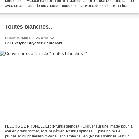
faire défiler.. Espace naturel familial à Mantes-la-Jolie, idéal pour une balade
avec enfants, aire de jeux, pique-nique et découverte des oiseaux au bord
de l'eau. **C'est sur...
Toutes blanches..
Publié le 04/03/2026 à 18:52
Par
Evelyne Guyader-Debrabant
FLEURS DE PRUNELLIER (Prunus spinosa ) Cliquer sur une image pour la
voir en grand format, et faire défiler.. Prunus spinosa · Épine noire Le
prunellier ou prunelier (/pʁy.nə.lje/ ou /pʁy.nɛ.lje/) (Prunus spinosa ) est une