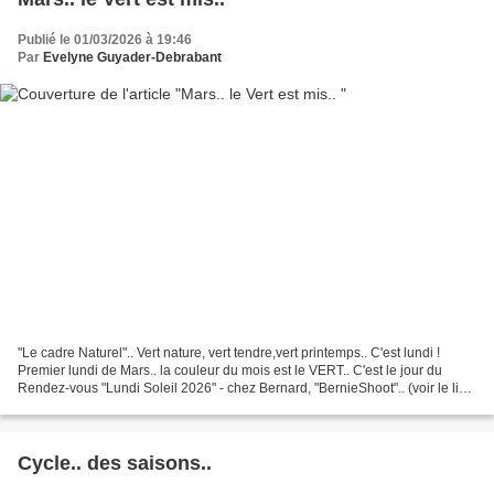
Publié le 01/03/2026 à 19:46
Par
Evelyne Guyader-Debrabant
"Le cadre Naturel".. Vert nature, vert tendre,vert printemps.. C'est lundi !
Premier lundi de Mars.. la couleur du mois est le VERT.. C'est le jour du
Rendez-vous "Lundi Soleil 2026" - chez Bernard, "BernieShoot".. (voir le lien
en bas de la page). Les...
Cycle.. des saisons..