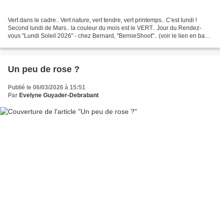
Vert dans le cadre.. Vert nature, vert tendre, vert printemps.. C'est lundi !
Second lundi de Mars.. la couleur du mois est le VERT.. Jour du Rendez-
vous "Lundi Soleil 2026" - chez Bernard, "BernieShoot".. (voir le lien en bas
de la page). et La Collégiale,...
Un peu de rose ?
Publié le 06/03/2026 à 15:51
Par
Evelyne Guyader-Debrabant