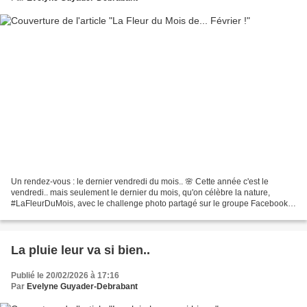
Un rendez-vous : le dernier vendredi du mois.. 🌸 Cette année c'est le
vendredi.. mais seulement le dernier du mois, qu'on célèbre la nature,
#LaFleurDuMois, avec le challenge photo partagé sur le groupe Facebook
du même nom ! 🌸 Et ma fleur du mois de...
La pluie leur va si bien..
Publié le 20/02/2026 à 17:16
Par
Evelyne Guyader-Debrabant