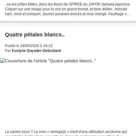
..ou les p'tites bêtes, dans les fleurs de SPIREE du JAPON Spiraea japonica
Cliquer sur une image pour la voir en grand format, et faire défiler.. Arbuste
nain, rond et compact. Jeunes pousses bronze et rose orangé. Feuillage vert
jaune changeant au cours...
Quatre pétales blancs..
Publié le 28/05/2025 à 18:22
Par
Evelyne Guyader-Debrabant
Le saviez-vous ? Le nom « seringa(t) » vient d'une utilisation ancienne qui