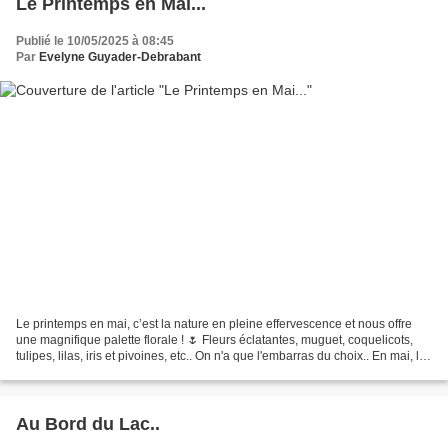
Le Printemps en Mai...
Publié le 10/05/2025 à 08:45
Par
Evelyne Guyader-Debrabant
Le printemps en mai, c’est la nature en pleine effervescence et nous offre
une magnifique palette florale ! 🌷 Fleurs éclatantes, muguet, coquelicots,
tulipes, lilas, iris et pivoines, etc.. On n'a que l'embarras du choix.. En mai, les
arbres et arbustes...
Au Bord du Lac..