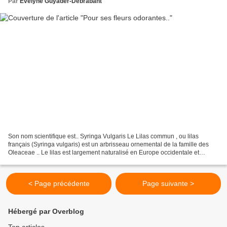
Par
Evelyne Guyader-Debrabant
Son nom scientifique est.. Syringa Vulgaris Le Lilas commun , ou lilas
français (Syringa vulgaris) est un arbrisseau ornemental de la famille des
Oleaceae .. Le lilas est largement naturalisé en Europe occidentale et
septentrionale... ( Wikipedia ) Chaque...
< Page précédente
Page suivante >
Hébergé par Overblog