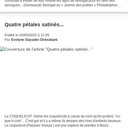
consistait à évider de leur moelle les tiges de seringat pour en faire des
seringues... (Gerbeaud) Seringat ou « Jasmin des poètes » Philadelphus est
un genre de plantes de la...
Quatre pétales satinés...
Publié le 20/05/2025 à 11:05
Par
Evelyne Guyader-Debrabant
Le COQUELICOT J'aime les coquelicots à cause du nom qu'ils portent, "co-
que-li-cots"... C'est gai et il y a même là-dedans des rires d'enfants heureux.
Le coquelicot (Papaver rhoeas ) est une espèce de plantes à fleurs