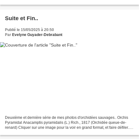
dicotylédones de la famille des...
Suite et Fin..
Publié le 15/05/2025 à 20:50
Par
Evelyne Guyader-Debrabant
Deuxième et dernière série de mes photos d'orchidées sauvages.. Orchis
Pyramidal Anacamptis pyramidalis (L.) Rich., 1817 (Orchidée queue-de-
renard) Cliquer sur une image pour la voir en grand format, et faire défiler..
Présentation de Anacamptis pyramidalis...