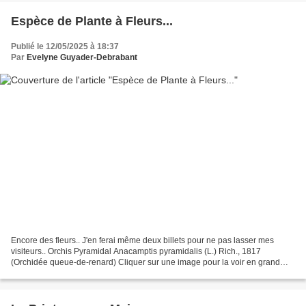
Espèce de Plante à Fleurs...
Publié le 12/05/2025 à 18:37
Par
Evelyne Guyader-Debrabant
Encore des fleurs.. J'en ferai même deux billets pour ne pas lasser mes
visiteurs.. Orchis Pyramidal Anacamptis pyramidalis (L.) Rich., 1817
(Orchidée queue-de-renard) Cliquer sur une image pour la voir en grand
format, et faire défiler.. Cliquer sur...