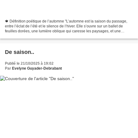
🍁 Définition poétique de l’automne "L’automne est la saison du passage,
entre l’éclat de l’été et le silence de l’hiver. Elle s’ouvre sur un ballet de
feuilles dorées, une lumière oblique qui caresse les paysages, et une
atmosphère où le temps semble...
De saison..
Publié le 21/10/2025 à 19:02
Par
Evelyne Guyader-Debrabant