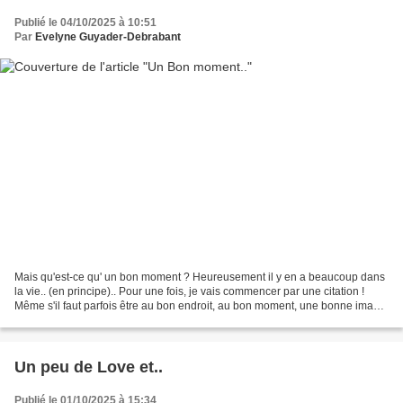
Publié le 04/10/2025 à 10:51
Par
Evelyne Guyader-Debrabant
Mais qu'est-ce qu' un bon moment ? Heureusement il y en a beaucoup dans
la vie.. (en principe).. Pour une fois, je vais commencer par une citation !
Même s'il faut parfois être au bon endroit, au bon moment, une bonne image
se construit avec précision. Je...
Un peu de Love et..
Publié le 01/10/2025 à 15:34