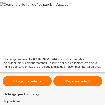
Sur les géraniums.. Le BRUN DU PELARGONIUM Le Brun des
pélargoniums (Cacyreus marshalli ) est une espèce de lépidoptères de la
famille des Lycaenidae et de la sous-famille des Polyommatinae. Originaire
d' Afrique australe, cette espèce...
< Page précédente
Page suivante >
Hébergé par Overblog
Top articles