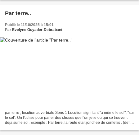
Par terre..
Publié le 11/10/2025 à 15:01
Par
Evelyne Guyader-Debrabant
par terre , locution adverbiale Sens 1 Locution signifiant "à même le sol", "sur
le sol". On l'utilise pour parler des choses que l'on jette ou qui se trouvent
déjà sur le sol. Exemple : Par terre, la route était jonchée de confettis . (déf.
L'Internaute...