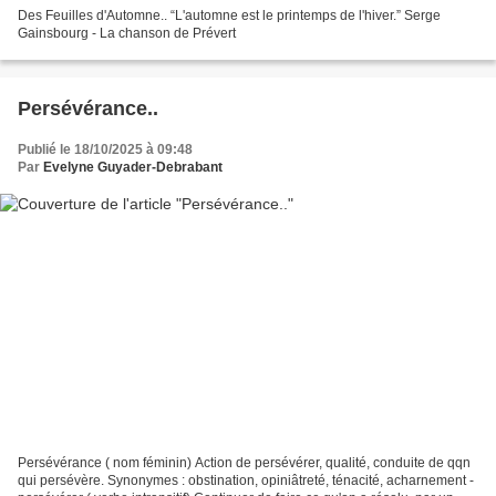
Des Feuilles d'Automne.. “L'automne est le printemps de l'hiver.” Serge
Gainsbourg - La chanson de Prévert
Persévérance..
Publié le 18/10/2025 à 09:48
Par
Evelyne Guyader-Debrabant
Persévérance ( nom féminin) Action de persévérer, qualité, conduite de qqn
qui persévère. Synonymes : obstination, opiniâtreté, ténacité, acharnement -