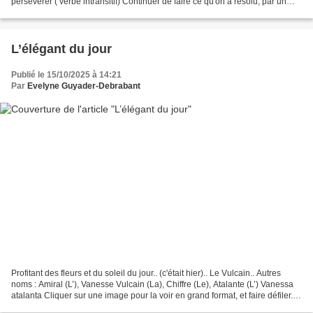
persévérer ( verbe intransitif) Continuer de faire ce qu'on a résolu, par un
acte de volonté renouvelé....
L’élégant du jour
Publié le 15/10/2025 à 14:21
Par
Evelyne Guyader-Debrabant
Profitant des fleurs et du soleil du jour.. (c'était hier).. Le Vulcain.. Autres
noms : Amiral (L’), Vanesse Vulcain (La), Chiffre (Le), Atalante (L’) Vanessa
atalanta Cliquer sur une image pour la voir en grand format, et faire défiler..
Cliquer sur...