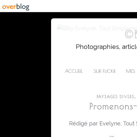
©B
Photographies, artic
ACCUEIL
SUR FLICKR
MES 
,
PAYSAGES DIVERS
Promenons-n
Rédigé par Evelyne, Tout