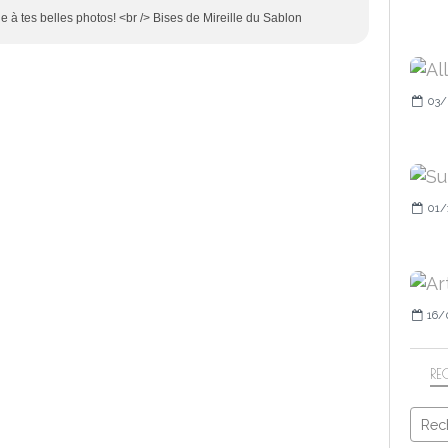
 à tes belles photos! <br /> Bises de Mireille du Sablon
03/
01/
16/
RE