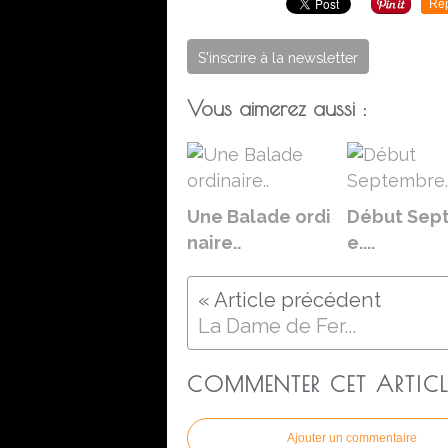
Re
S'inscrire à la newsletter
Vous aimerez aussi :
Une Balade ordi
Début Sep
naire..
e....
La Dame de Fer...
COMMENTER CET ARTICL
Ajouter un commentaire