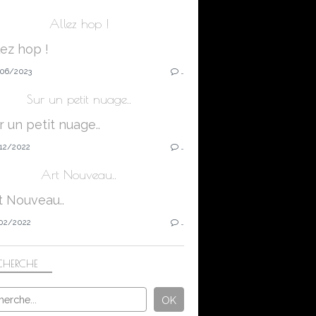
Allez hop !
06/2023
…
Sur un petit nuage..
12/2022
…
Art Nouveau..
02/2022
…
CHERCHE