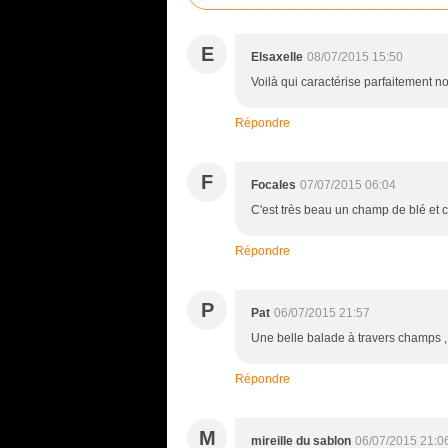
E
Elsaxelle
08/07/2015 15:50
Voilà qui caractérise parfaitement no
Répondre
F
Focales
07/07/2015 06:04
C'est très beau un champ de blé et 
Répondre
P
Pat
06/07/2015 21:57
Une belle balade à travers champs , 
Répondre
M
mireille du sablon
06/07/2015 21:0