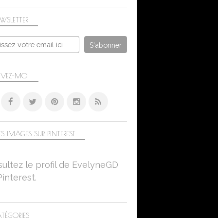
WSLETTER
IVEZ-MOI
S IMAGES SUR PINTEREST
ultez le profil de EvelyneGD
Pinterest.
TÉGORIES