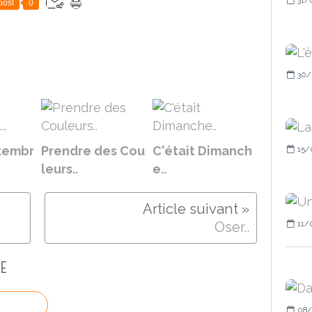
post
0
30/
tembr
Prendre des Cou
C'était Dimanch
15/
leurs..
e..
11/
Oser..
E
08/