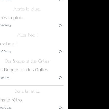
Après la pluie..
07/2023
…
Allez hop !
06/2023
…
Des Briques et des Grilles
09/2021
…
Dans le rétro..
04/2024
…