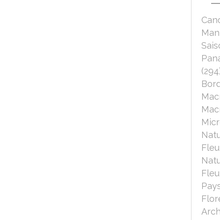
Can
Mant
Sais
Pana
(294
Bord
Mac
Macr
Micr
Nat
Fleu
Nat
Fleu
Pays
Flor
Arch