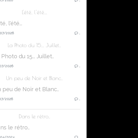
L'été, l'été...
07/2026
…
La Photo du 15... Juillet..
07/2026
…
Un peu de Noir et Blanc..
07/2026
…
Dans le rétro..
04/2024
…