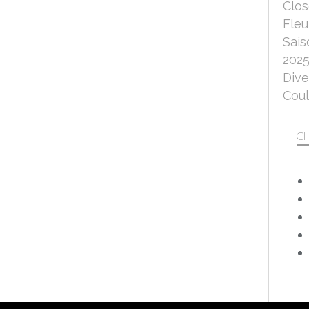
Clo
Fleu
Sais
202
Dive
Coul
CH