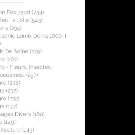
on Eos 750d
(734)
es La Jolie
(543)
ons
(295)
sonic Lumix Dc-Fz 1000 Ii
)
s De Seine
(279)
ro
(261)
o - Fleurs, Insectes,
ocosmos..
(257)
ure
(248)
rs
(237)
ure
(232)
rs
(177)
ages Divers
(160)
e
(149)
itecture
(143)