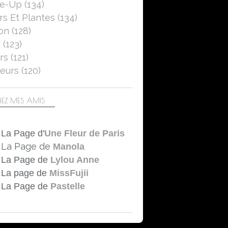
se-Up
(134)
rs Et Plantes
(134)
on
(128)
5
(123)
rs
(121)
eurs
(120)
EZ MES AMIS
La Page d'
Une Fleur de Paris
La Page de
Manola
La Page de
Lylou Anne
La page de
MissFujii
La Page de
Pastelle