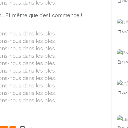
20/
és... Et même que c'est commencé !
05/
14/
24/
31/