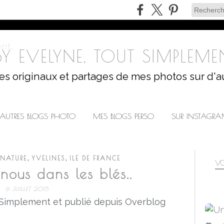
Y EVELYNE, TOUT SIMPLEMEN
les originaux et partages de mes photos sur d'a
AUTRES BLOGS PHOTO
MES BLOGS PERSO
SUR INSTAGR
,
,
NATURE
YVELINES
ILE DE FRANCE
VO
ous dans les blés..
6 JUILLET 2015
 Simplement et publié depuis Overblog