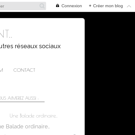
Connexion
+
Créer mon blog
T..
utres réseaux sociaux
AM
CONTACT
US AIMEREZ AUSSI :
Une Balade ordinaire..