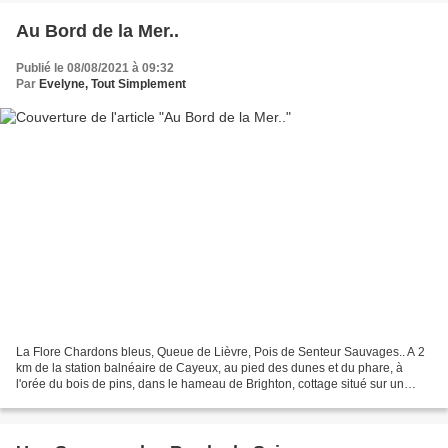
Au Bord de la Mer..
Publié le 08/08/2021 à 09:32
Par
Evelyne, Tout Simplement
La Flore Chardons bleus, Queue de Lièvre, Pois de Senteur Sauvages.. A 2
km de la station balnéaire de Cayeux, au pied des dunes et du phare, à
l'orée du bois de pins, dans le hameau de Brighton, cottage situé sur un
domaine privé et comprenant une entrée...