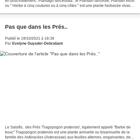
en post-traitement.. Plantago lanceolata , le Plantain lancéolé, Plantain étroit
ou " Herbe à cinq coutures ou à cinq côtes " est une plante herbacée vivace
de la famille des...
Pas que dans les Prés..
Publié le 19/10/2021 à 18:36
Par
Evelyne Guyader-Debrabant
Le Salsifis.. des Prés 'Tragopogon pratensis', également appelé "Barbe de
bouc" Tragopogon pratensis est une plante annuelle ou bisannuelle de la
famille des Astéracées (Asteraceae) aux feuilles alternes, engainantes, de