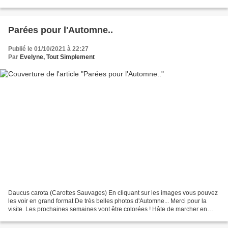
forme simple, entière. Les fleurs...
Parées pour l'Automne..
Publié le 01/10/2021 à 22:27
Par
Evelyne, Tout Simplement
Daucus carota (Carottes Sauvages) En cliquant sur les images vous pouvez
les voir en grand format De très belles photos d'Automne... Merci pour la
visite. Les prochaines semaines vont être colorées ! Hâte de marcher en
forêt et de fouler les feuilles....