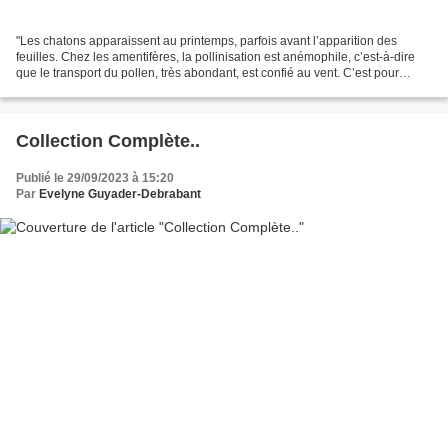
"Les chatons apparaissent au printemps, parfois avant l’apparition des
feuilles. Chez les amentifères, la pollinisation est anémophile, c’est-à-dire
que le transport du pollen, très abondant, est confié au vent. C’est pour
l’homme une source d’allergies..."...
Collection Complète..
Publié le 29/09/2023 à 15:20
Par
Evelyne Guyader-Debrabant