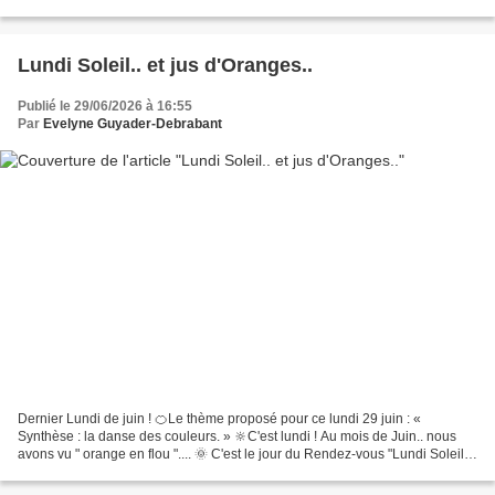
géraniums "zonale" rouge.....
Lundi Soleil.. et jus d'Oranges..
Publié le 29/06/2026 à 16:55
Par
Evelyne Guyader-Debrabant
Dernier Lundi de juin ! 🍊Le thème proposé pour ce lundi 29 juin : «
Synthèse : la danse des couleurs. » 🔆C'est lundi ! Au mois de Juin.. nous
avons vu " orange en flou ".... 🌞 C'est le jour du Rendez-vous "Lundi Soleil
2026" - chez Bernard, "BernieShoot".....