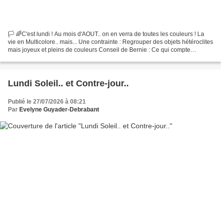
🏳️ 🌈C'est lundi ! Au mois d'AOUT.. on en verra de toutes les couleurs ! La
vie en Multicolore.. mais... Une contrainte : Regrouper des objets hétéroclites
mais joyeux et pleins de couleurs Conseil de Bernie : Ce qui compte
réellement pour participer au...
Lundi Soleil.. et Contre-jour..
Publié le 27/07/2026 à 08:21
Par
Evelyne Guyader-Debrabant