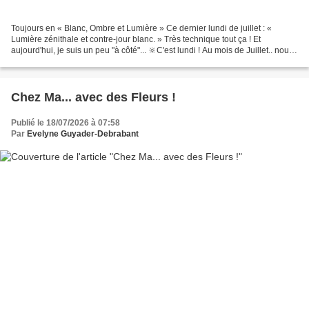
Toujours en « Blanc, Ombre et Lumière » Ce dernier lundi de juillet : «
Lumière zénithale et contre-jour blanc. » Très technique tout ça ! Et
aujourd'hui, je suis un peu "à côté"... 🔆C'est lundi ! Au mois de Juillet.. nous
devions "Jouer avec le blanc...
Chez Ma... avec des Fleurs !
Publié le 18/07/2026 à 07:58
Par
Evelyne Guyader-Debrabant