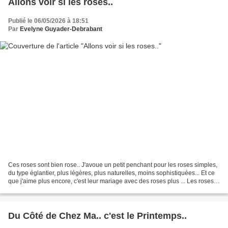
Allons voir si les roses..
Publié le 06/05/2026 à 18:51
Par
Evelyne Guyader-Debrabant
Ces roses sont bien rose.. J'avoue un petit penchant pour les roses simples,
du type églantier, plus légères, plus naturelles, moins sophistiquées... Et ce
que j'aime plus encore, c'est leur mariage avec des roses plus ... Les roses
ne sont pas à plaindre......
Du Côté de Chez Ma.. c'est le Printemps..