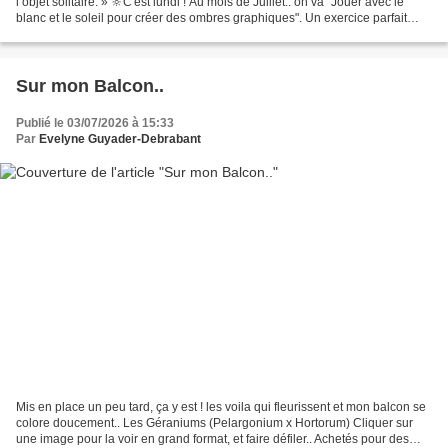
l’objet solitaire. » 🔆C'est lundi ! Au mois de Juillet.. on va "Jouer avec le
blanc et le soleil pour créer des ombres graphiques". Un exercice parfait
pour apprivoiser la lumière....
Sur mon Balcon..
Publié le 03/07/2026 à 15:33
Par
Evelyne Guyader-Debrabant
Mis en place un peu tard, ça y est ! les voila qui fleurissent et mon balcon se
colore doucement.. Les Géraniums (Pelargonium x Hortorum) Cliquer sur
une image pour la voir en grand format, et faire défiler.. Achetés pour des