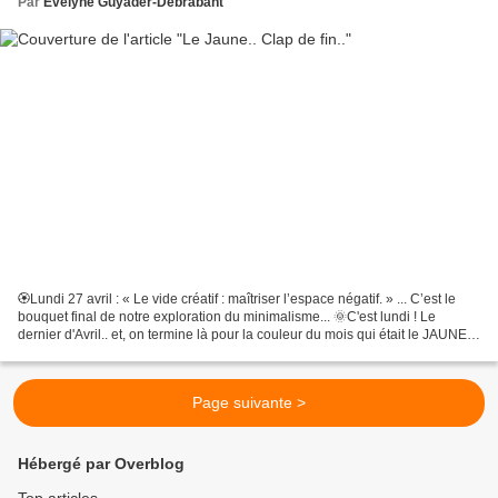
Par
Evelyne Guyader-Debrabant
🏵️Lundi 27 avril : « Le vide créatif : maîtriser l’espace négatif. » ... C’est le
bouquet final de notre exploration du minimalisme... 🌞C'est lundi ! Le
dernier d'Avril.. et, on termine là pour la couleur du mois qui était le JAUNE ..
😉 C'est le jour...
Page suivante >
Hébergé par Overblog