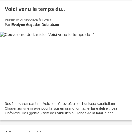
Voici venu le temps du..
Publié le 21/05/2026 à 12:03
Par
Evelyne Guyader-Debrabant
Ses fleurs, son parfum.. Voici le... Chèvrefeuille.. Lonicera caprifolium
Cliquer sur une image pour la voir en grand format, et faire défiler.. Les
Chèvrefeuilles (genre ) sont des arbustes ou lianes de la famille des
caprifoliacées. Certaines espèces...