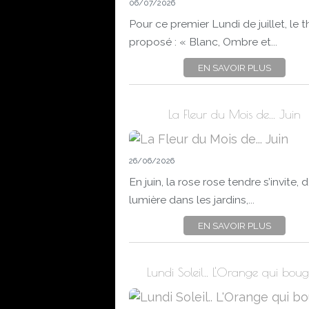
06/07/2026
Pour ce premier Lundi de juillet, le
proposé : « Blanc, Ombre et...
EN SAVOIR PLUS
La Fleur du Mois de... Juin
26/06/2026
En juin, la rose rose tendre s’invite,
lumière dans les jardins,...
EN SAVOIR PLUS
Lundi Soleil.. L'Orange qui boug