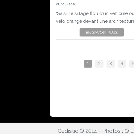
08/06/2026
"Saisir le sillage flou d'un véhicule o
vélo orange devant une architecture.
EN SAVOIR PLUS
1
2
3
4
Cedistic © 2014 - Photos : ©