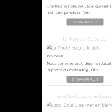
Une fleur simple, sauvage, qui sait at
l’œil sans jamais en faire...
EN SAVOIR PLUS
La Photo du 15... Juillet..
15/07/2026
Nous sommes le 15, déjà ! En Juillet
la photo du mois #189 , Oth...
EN SAVOIR PLUS
Lundi Soleil... se met en blanc..