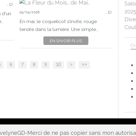
Sais
…
2026
202
29/05/2026
COULEURS
…
u d'un
Dive
JUIN
..
En mai, le coquelicot s’invite, rouge
Coul
ORANGE
tendre dans la lumière. Une simple...
FLOU
EN SAVOIR PLUS
NATURE
CH
PAYSAGE URBAIN
PANASONIC LUMIX DC-FZ 1000 II
20
30
40
5
6
7
8
9
10
>
>>
PANA
 EvelyneGD-Merci de ne pas copier sans mon autoris