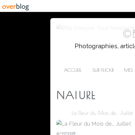
©B
Photographies, artic
ACCUEIL
SUR FLICKR
MES 
NATURE
La Fleur du Mois de... Juillet
31/07/2026