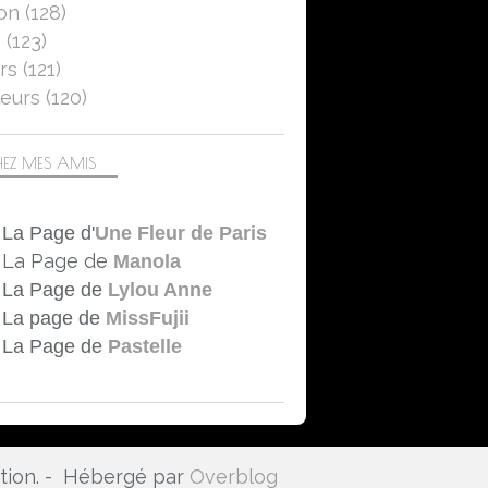
on
(128)
CHALLENGES PHOTO
5
(123)
LA FLEUR DU MOIS
rs
(121)
2026
eurs
(120)
FLEURS
SAISON
ÉTÉ
EZ MES AMIS
CLOSE UP
NATURE
La Page d'
Une Fleur de Paris
SONIC LUMIX DC-FZ 1000 II
La Page de
Manola
La Page de
Lylou Anne
La page de
MissFujii
La Page de
Pastelle
ation. - Hébergé par
Overblog