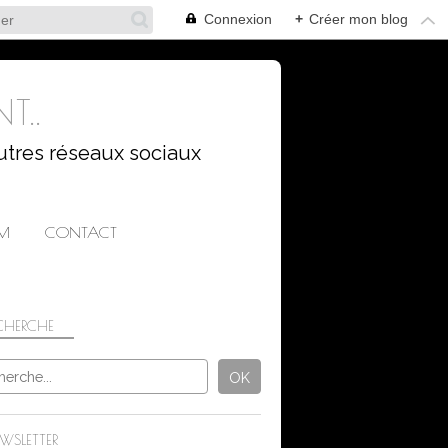
Connexion
+
Créer mon blog
T..
utres réseaux sociaux
AM
CONTACT
CHERCHE
NATURE
WSLETTER
FLEURS