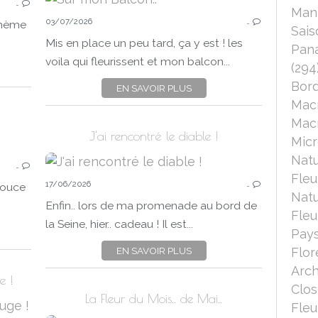
…
2026
Mant
03/07/2026
JUILLET
…
 thème
Sais
COULEURS
Mis en place un peu tard, ça y est ! les
Pana
BLANC
voila qui fleurissent et mon balcon...
(294
NATURE
Bord
EN SAVOIR PLUS
FLEURS
PANA
Mac
MACRO-PROXI
Macr
PANASONIC LUMIX DC-FZ 1000 II
J'ai rencontré le diable !
Micr
CHALLENGES PHOTO
Nat
…
LA FLEUR DU MOIS
Fleu
17/06/2026
2026
…
 douce
Nat
JUIN
Enfin.. lors de ma promenade au bord de
Fleu
FLEURS
la Seine, hier.. cadeau ! Il est...
Pays
NATURE
EN SAVOIR PLUS
Flor
PANASONIC LUMIX DC-FZ 1000 II
Arch
PANA
e !
Clo
La Fleur du Mois.. de Mai..
Fleu
LUNDI SOLEIL