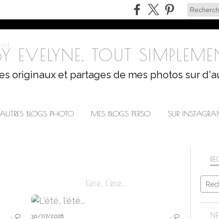
Y EVELYNE, TOUT SIMPLEMEN
les originaux et partages de mes photos sur d'a
AUTRES BLOGS PHOTO
MES BLOGS PERSO
SUR INSTAGR
RE
L'été, l'été...
LA FLEUR DU MOIS
NE
…
30/07/2026
…
CHALLENGES PHOTO