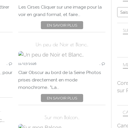
2026
tirer
Les Cirses Cliquer sur une image pour la
FLEURS
voir en grand format, et faire...
NATURE
PANA
EN SAVOIR PLUS
BORDS DE SEINE
SU
PANASONIC LUMIX DC-FZ 1000 II
Un peu de Noir et Blanc..
LA PHOTO DU MOIS
…
11/07/2026
…
LA PHOTO DU 15
ME
JUILLET
 , pour
Clair Obscur au bord de la Seine Photos
2026
prises directement en mode
Cons
CHEZ BLOGOSTH-OTH67
PANA
monochrome.. "La...
sur 
FLOU
EN SAVOIR PLUS
NATURE
CANON EOS 750D
.
CA
Sur mon Balcon..
LUNDI SOLEIL
Can