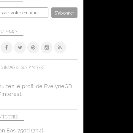
2026
ÉTÉ
SONIC LUMIX DC-FZ 1000 II
MACRO-PROXI
IVEZ-MOI
NATURE
NOIR ET BLANC
S IMAGES SUR PINTEREST
MONOCHROME
2026
ultez le profil de EvelyneGD
SONIC LUMIX DC-FZ 1000 II
Pinterest.
TÉGORIES
on Eos 750d
(734)