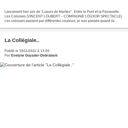
Lancement hier soir de "Lueurs de Mantes".. Entre le Pont et la Passerelle..
Les Colosses (VINCENT LOUBERT – COMPAGNIE LOUXOR SPECTACLE)
Les colosses passent par différentes couleurs, je suis passée quand ils
étaient en blanc.. j'y retournerai ! C'est...
La Collégiale..
Publié le 30/11/2022 à 13:00
Par
Evelyne Guyader-Debrabant