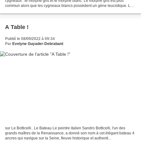
cygneaux : le morphe gris et le morphe blanc. Le morphe gris est plus
commun alors que les cygneaux blancs possèdent un gène leucistique. La
forme blanche dès la naissance est surtout...
A Table !
Publié le 08/09/2022 à 09:34
Par
Evelyne Guyader-Debrabant
sur Le Botticelli.. Le Bateau Le peintre italien Sandro Botticelli, l'un des
grands maîtres de la Renaissance, a donné son nom à cet élégant bateau 4
ancres qui navigue sur la Seine, fleuve historique et authenti...