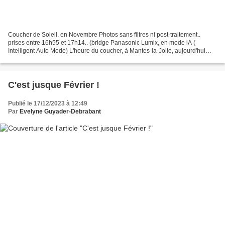
Coucher de Soleil, en Novembre Photos sans filtres ni post-traitement..
prises entre 16h55 et 17h14.. (bridge Panasonic Lumix, en mode iA (
Intelligent Auto Mode) L'heure du coucher, à Mantes-la-Jolie, aujourd'hui
était à 17h01.. Lever et coucher du soleil...
C'est jusque Février !
Publié le 17/12/2023 à 12:49
Par
Evelyne Guyader-Debrabant