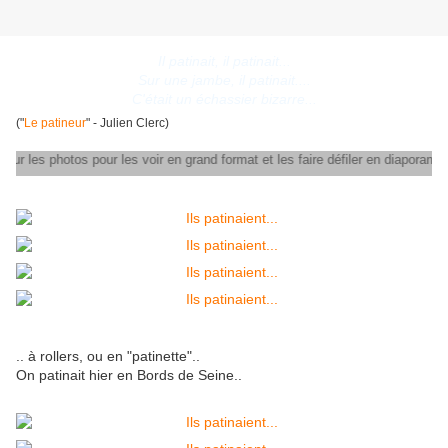
Il patinait, il patinait...
Sur une jambe, il patinait....
C'était un échassier bizarre...
("
Le patineur
" - Julien Clerc)
er sur les photos pour les voir en grand format et les faire défiler en diaporam
.. à rollers, ou en "patinette"..
On patinait hier en Bords de Seine..