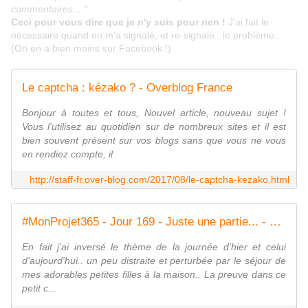
commentaires...."
Ceci pour vous dire que je n'y suis pour rien !
J'ai fait le
nécessaire quand on m'a signalé, et re-signalé.. le problème..
(On en a bien moins sur Facebook !)
Le captcha : kézako ? - Overblog France
Bonjour à toutes et tous, Nouvel article, nouveau sujet !
Vous l'utilisez au quotidien sur de nombreux sites et il est
bien souvent présent sur vos blogs sans que vous ne vous
en rendiez compte, il
http://staff-fr.over-blog.com/2017/08/le-captcha-kezako.html
#MonProjet365 - Jour 169 - Juste une partie... - Le Petit Carnet d'Evelyne
En fait j'ai inversé le thème de la journée d'hier et celui
d'aujourd'hui.. un peu distraite et perturbée par le séjour de
mes adorables petites filles à la maison.. La preuve dans ce
petit c...