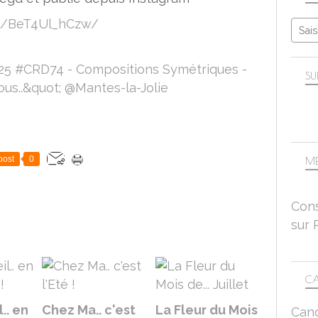
p/BeT4Ul_hCzw/
SU
post
0
ME
Cons
sur 
CA
.. en
Chez Ma.. c'est
La Fleur du Mois
Can