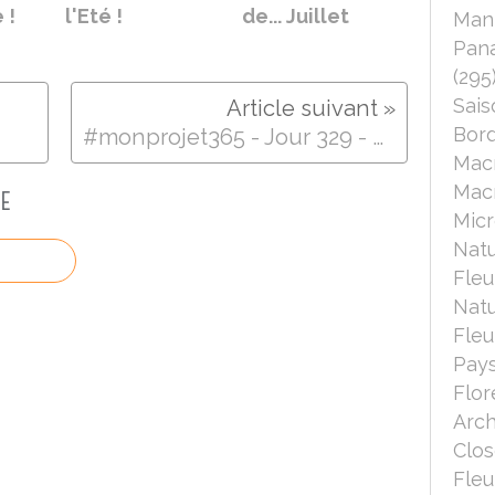
 !
l'Eté !
de... Juillet
Mant
Pana
(295
Sais
Bord
#monprojet365 - Jour 329 - Hors Sujet.. - "Que d'Eau, que d'Eau.." - @Mantes-la-Jolie
Mac
Macr
E
Micr
Nat
Fleu
Nat
Fleu
Pays
Flor
Arch
Clo
Fleu