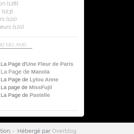
on
(128)
5
(123)
rs
(121)
eurs
(120)
EZ MES AMIS
La Page d'
Une Fleur de Paris
La Page de
Manola
La Page de
Lylou Anne
La page de
MissFujii
La Page de
Pastelle
ation. - Hébergé par
Overblog