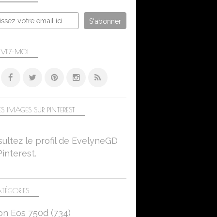
IVEZ-MOI
S IMAGES SUR PINTEREST
ultez le profil de EvelyneGD
Pinterest.
TÉGORIES
on Eos 750d
(734)