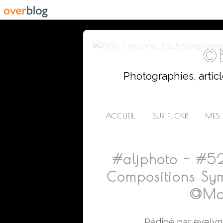
©B
Photographies, artic
ACCUEIL
SUR FLICKR
MES 
#aljphoto - #5
Compositions Symé
@Man
Rédigé par evelyn