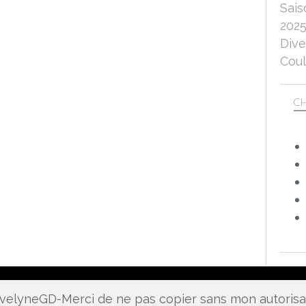
Sais
202
Dive
Coul
CH
 EvelyneGD-Merci de ne pas copier sans mon autoris