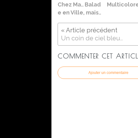
Chez Ma.. Balad
Multicolore
e en Ville, mais..
Un coin de ciel bleu..
COMMENTER CET ARTICL
Ajouter un commentaire