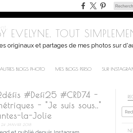
Y EVELYNE, TOUT SIMPLEMEN
les originaux et partages de mes photos sur d'a
AUTRES BLOGS PHOTO
MES BLOGS PERSO
SUR INSTAGR
2défis #Defi25 #CRD74 -
RE
triques - "Je suis sous.."
tes-la-Jolie
24 JANVIER 2018
NE
egd et publié depuis Instagram