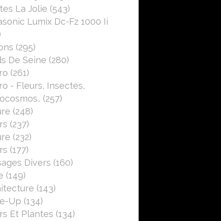
es La Jolie
(543)
sonic Lumix Dc-Fz 1000 Ii
)
ons
(295)
s De Seine
(280)
ro
(261)
o - Fleurs, Insectes,
ocosmos..
(257)
ure
(248)
rs
(237)
ure
(232)
rs
(177)
ages Divers
(160)
e
(149)
itecture
(143)
se-Up
(134)
rs Et Plantes
(134)