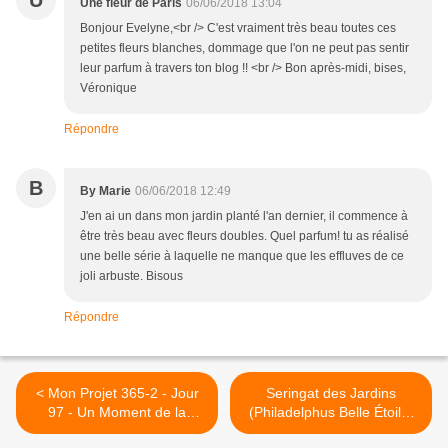
Une fleur de Paris
06/06/2018 13:04
Bonjour Evelyne,<br /> C'est vraiment très beau toutes ces
petites fleurs blanches, dommage que l'on ne peut pas sentir
leur parfum à travers ton blog !! <br /> Bon après-midi, bises,
Véronique
Répondre
B
By Marie
06/06/2018 12:49
J'en ai un dans mon jardin planté l'an dernier, il commence à
être très beau avec fleurs doubles. Quel parfum! tu as réalisé
une belle série à laquelle ne manque que les effluves de ce
joli arbuste. Bisous
Répondre
< Mon Projet 365-2 - Jour
Seringat des Jardins
97 - Un Moment de la
(Philadelphus Belle Étoile)
Journée.. - "À l'Heure du
@Mantes-la-Jolie >