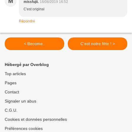
M
missfujii.
18/08/2019 16:52
C'est original
Répondre
< Become..
C'est notre fête ! >
Hébergé par Overblog
Top articles
Pages
Contact
Signaler un abus
C.G.U.
Cookies et données personnelles
Préférences cookies