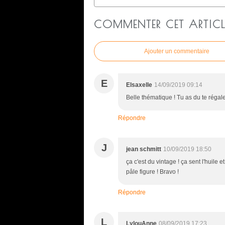
COMMENTER CET ARTICL
Ajouter un commentaire
E
Elsaxelle
14/09/2019 09:14
Belle thématique ! Tu as du te régale
Répondre
J
jean schmitt
10/09/2019 18:50
ça c'est du vintage ! ça sent l'huile 
pâle figure ! Bravo !
Répondre
L
LylouAnne
08/09/2019 17:23