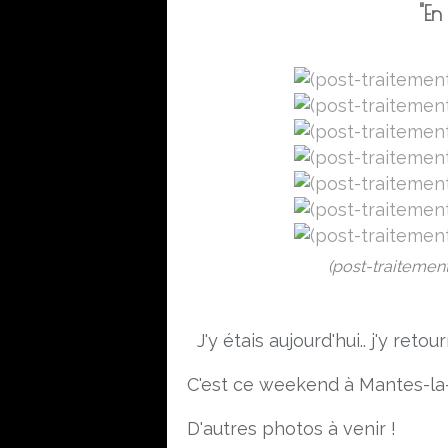
"E
(post-traitement
J'y étais aujourd'hui.. j'y reto
C'est ce weekend à Mantes-la-
D'autres photos à venir !