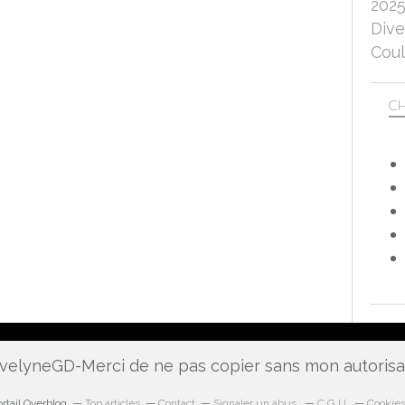
202
Dive
Coul
CH
 EvelyneGD-Merci de ne pas copier sans mon autoris
rtail Overblog
Top articles
Contact
Signaler un abus
C.G.U.
Cookies