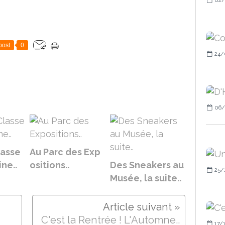
post
0
24/
06/
lasse
Au Parc des Exp
ine..
ositions..
Des Sneakers au
25/
Musée, la suite..
C'est la Rentrée ! L'Automne..
17/