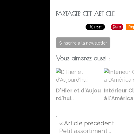
PARTAGER CET ARTICLE
Re
S'inscrire à la newsletter
Vous aimerez aussi :
D'Hier et d'Aujou
Intérieur C
rd'hui..
à l'América
Petit assortiment...