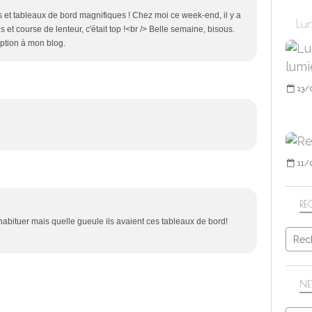
s et tableaux de bord magnifiques ! Chez moi ce week-end, il y a
Lun
et course de lenteur, c'était top !<br /> Belle semaine, bisous.
iption à mon blog.
13/
11/
RE
habituer mais quelle gueule ils avaient ces tableaux de bord!
NE