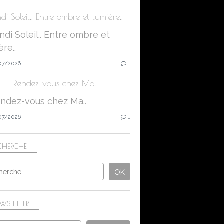
di Soleil.. Entre ombre et lumière..
07/2026
…
Rendez-vous chez Ma..
07/2026
…
CHERCHE
WSLETTER