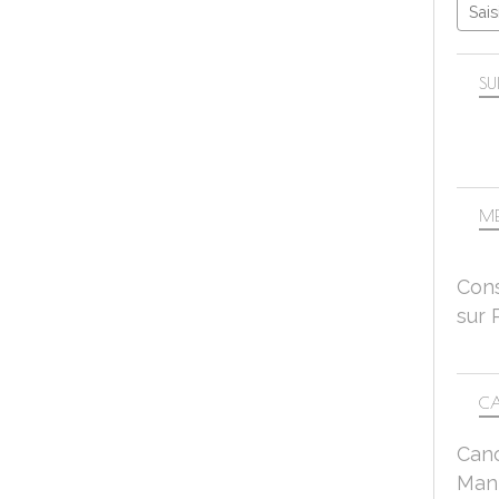
SU
ME
Cons
sur 
CA
Can
Mant