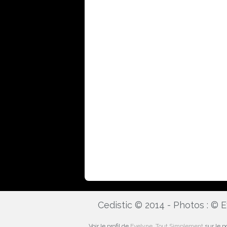
Cedistic © 2014 - Photos : ©
Voir le profil de
Evelyne, Tout Simplement
sur le po