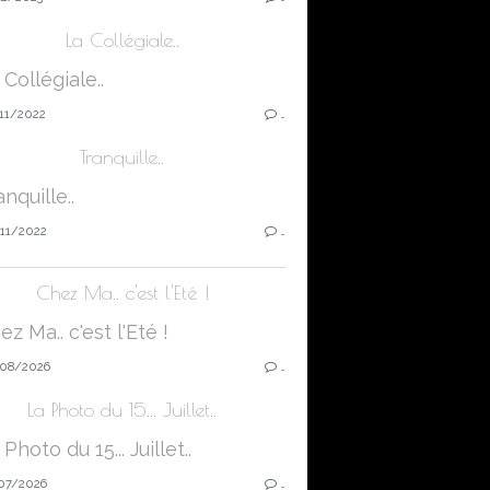
La Collégiale..
11/2022
…
Tranquille..
11/2022
…
Chez Ma.. c'est l'Eté !
08/2026
…
La Photo du 15... Juillet..
07/2026
…