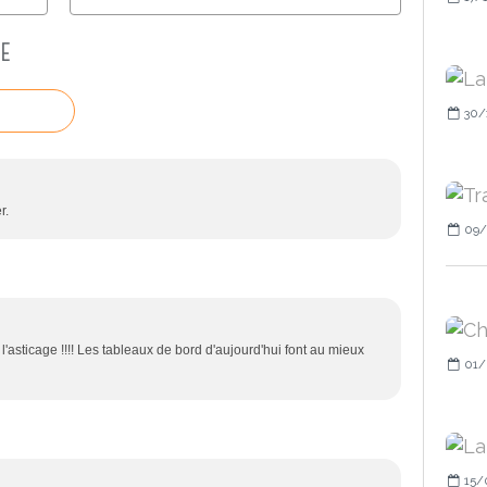
E
30/
r.
09/
et l'asticage !!!! Les tableaux de bord d'aujourd'hui font au mieux
01/
15/