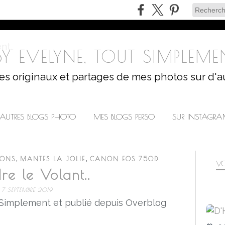
Y EVELYNE, TOUT SIMPLEMEN
les originaux et partages de mes photos sur d'a
AUTRES BLOGS PHOTO
MES BLOGS PERSO
SUR INSTAGR
,
,
IONS
MANTES LA JOLIE
CANON EOS 750D
VO
re le Volant..
7 SEPTEMBRE 2019
 Simplement et publié depuis Overblog