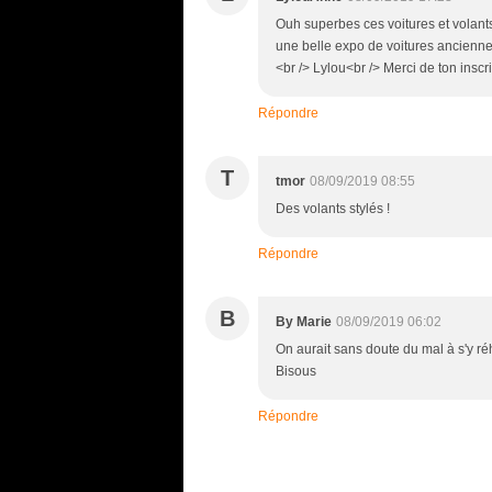
Ouh superbes ces voitures et volant
une belle expo de voitures anciennes 
<br /> Lylou<br /> Merci de ton inscr
Répondre
T
tmor
08/09/2019 08:55
Des volants stylés !
Répondre
B
By Marie
08/09/2019 06:02
On aurait sans doute du mal à s'y ré
Bisous
Répondre