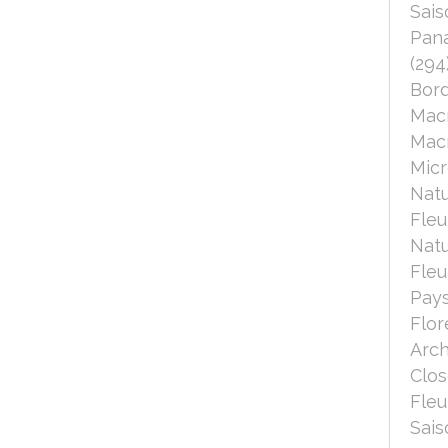
Sais
Pana
(294
Bord
Mac
Macr
Micr
Nat
Fleu
Nat
Fleu
Pays
Flor
Arch
Clo
Fleu
Sais