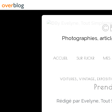
©B
Photographies, artic
ACCUEIL
SUR FLICKR
MES 
,
,
VOITURES
VINTAGE
EXPOSIT
Prend
Rédigé par Evelyne, Tout