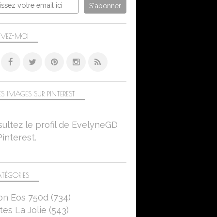
IVEZ-MOI
S IMAGES SUR PINTEREST
ultez le profil de EvelyneGD
Pinterest.
TÉGORIES
on Eos 750d
(734)
es La Jolie
(543)