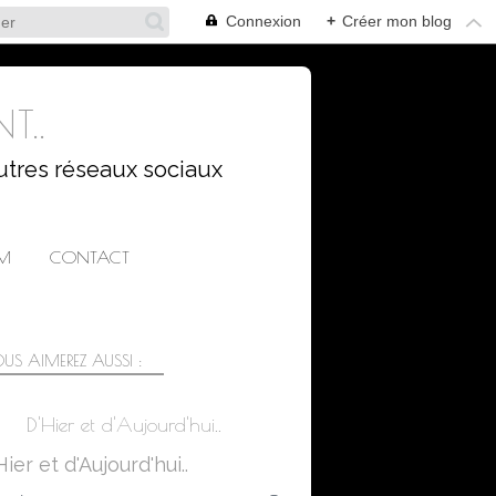
Connexion
+
Créer mon blog
T..
utres réseaux sociaux
AM
CONTACT
US AIMEREZ AUSSI :
D'Hier et d'Aujourd'hui..