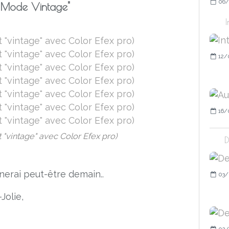
06/
n Mode Vintage"
12/
16/
 "vintage" avec Color Efex pro)
D
urnerai peut-être demain..
03/
Jolie,
02/