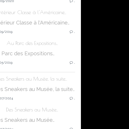
09/2020
…
Intérieur Classe à l'Américaine..
09/2019
…
Au Parc des Expositions..
05/2019
…
es Sneakers au Musée, la suite..
07/2024
…
Des Sneakers au Musée..
07/2024
…