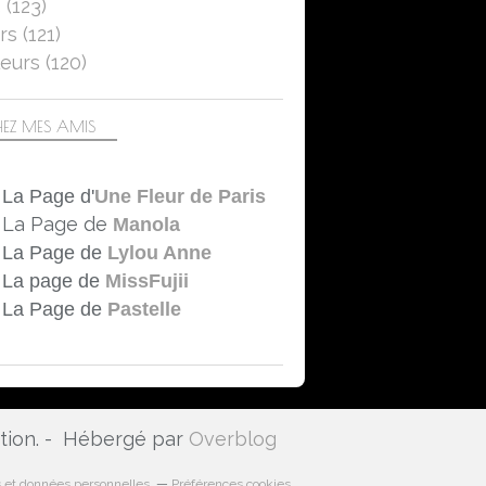
5
(123)
rs
(121)
eurs
(120)
EZ MES AMIS
La Page d'
Une Fleur de Paris
La Page de
Manola
La Page de
Lylou Anne
La page de
MissFujii
La Page de
Pastelle
ation. - Hébergé par
Overblog
 et données personnelles
Préférences cookies