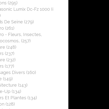
ons
(295)
sonic Lumix Dc-Fz 1000 Ii
)
s De Seine
(279)
ro
(261)
o - Fleurs, Insectes,
ocosmos..
(257)
ure
(248)
rs
(237)
ure
(232)
rs
(177)
ages Divers
(160)
e
(149)
itecture
(143)
se-Up
(134)
rs Et Plantes
(134)
on
(128)