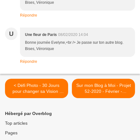
Bises, Véronique
Répondre
U
Une fleur de Paris
08/02/2020 14:04
Bonne journée Evelyne,<br /> Je passe sur ton autre blog.
Bises, Véronique
Répondre
< Défi Photo - 30 Jours
Sur mon Blog à Moi - Projet
pour changer sa Vision -
52-2020 - Février -
Février - Jour 07 - C'est
Semaine 06 - "Grain(s)"..
Quoi ?.. #ob
@Habitation La Grivelière >
Hébergé par Overblog
Top articles
Pages