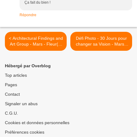
Ça fait du bien !
Répondre
< Architectural Findings and
Défi Photo - 30 Jours pour
Art Group - Mars - Fleur(s)
changer sa Vision - Mars -
sur Fond Noir - 1 - #ob
Jour 24 - Objets Anciens..
aujourd'hui... #ob >
Hébergé par Overblog
Top articles
Pages
Contact
Signaler un abus
C.G.U.
Cookies et données personnelles
Préférences cookies