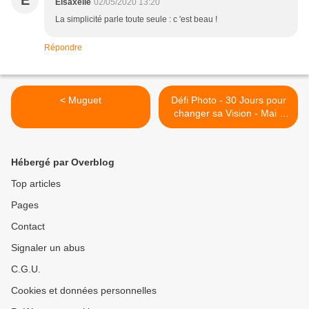
E
Elsaxelle
02/05/2020 13:20
La simplicité parle toute seule : c 'est beau !
Répondre
< Muguet
Défi Photo - 30 Jours pour
changer sa Vision - Mai -
Jour 03 - Bokeh..
@Mantes-la-Jolie >
Hébergé par Overblog
Top articles
Pages
Contact
Signaler un abus
C.G.U.
Cookies et données personnelles