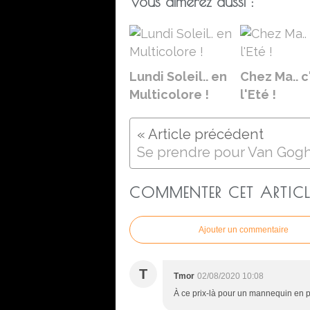
Vous aimerez aussi :
Lundi Soleil.. en
Chez Ma.. c
Multicolore !
l'Eté !
Se prendre pour Van Gogh
COMMENTER CET ARTICL
Ajouter un commentaire
T
Tmor
02/08/2020 10:08
À ce prix-là pour un mannequin en pl