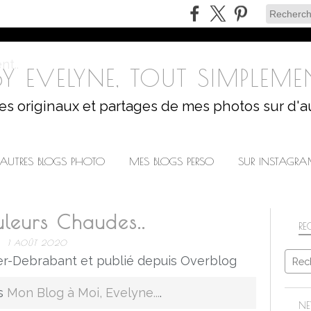
Y EVELYNE, TOUT SIMPLEMEN
les originaux et partages de mes photos sur d'a
AUTRES BLOGS PHOTO
MES BLOGS PERSO
SUR INSTAGR
leurs Chaudes..
RE
1 AOÛT 2020
r-Debrabant et publié depuis Overblog
is
Mon Blog à Moi, Evelyne...
.
NE