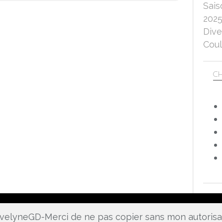
Sais
202
Dive
Coul
CH
 EvelyneGD-Merci de ne pas copier sans mon autoris