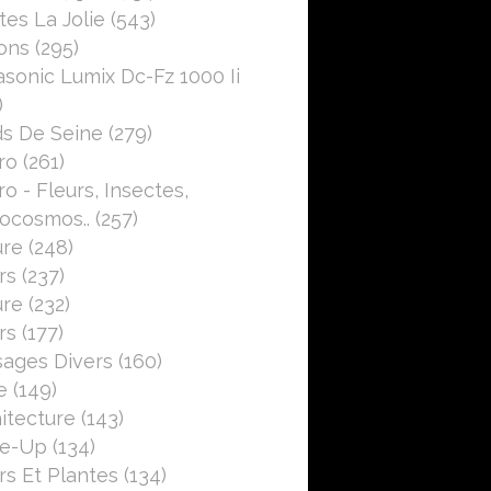
es La Jolie
(543)
ons
(295)
sonic Lumix Dc-Fz 1000 Ii
)
s De Seine
(279)
ro
(261)
o - Fleurs, Insectes,
ocosmos..
(257)
ure
(248)
rs
(237)
ure
(232)
rs
(177)
ages Divers
(160)
e
(149)
itecture
(143)
se-Up
(134)
rs Et Plantes
(134)