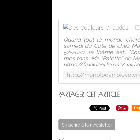
D
Quand tout le monde cherche
samedi du Côté de chez Ma ( 
52-2020, le thème est.. "Co
mes tons.. Ma "Palette" de Ma
https://fr.wikipedia.org
couleurs chaudes et froide
dans les arts graphiq
PARTAGER CET ARTICLE
Re
S'inscrire à la newsletter