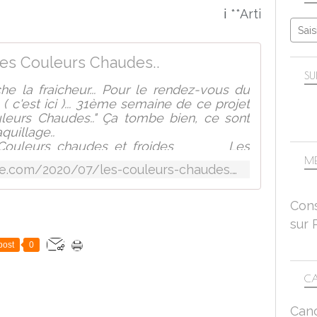
ℹ️ **Article repost
es Couleurs Chaudes..
SU
 la fraicheur... Pour le rendez-vous du
c'est ici )... 31ème semaine de ce projet
uleurs Chaudes.." Ça tombe bien, ce sont
quillage..
/wiki/Couleurs_chaudes_et_froides Les
s sont des termes génériques, en usage
ME
http://monblogamoievelyne.com/2020/07/les-couleurs-chaudes.html
Cons
sur 
post
0
CA
Can