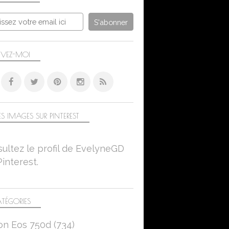
é depuis mon autre blog. Cliquer sur la photo ou sur le 
IVEZ-MOI
S IMAGES SUR PINTEREST
ultez le profil de EvelyneGD
Pinterest.
TÉGORIES
on Eos 750d
(734)