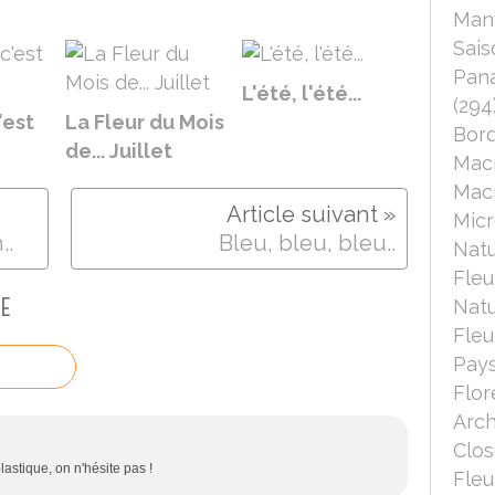
Mant
Sais
Pana
L'été, l'été...
(294
'est
La Fleur du Mois
Bord
de... Juillet
Mac
Macr
Micr
..
Bleu, bleu, bleu..
Nat
Fleu
E
Nat
Fleu
Pays
Flor
Arch
Clo
astique, on n'hésite pas !
Fleu