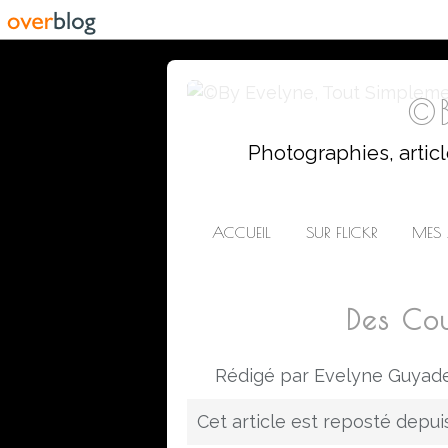
©B
Photographies, artic
ACCUEIL
SUR FLICKR
MES 
Des Cou
Rédigé par Evelyne Guyade
Cet article est reposté depu