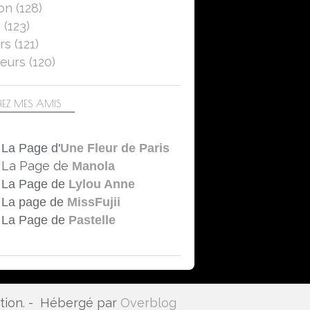
on
(128)
5
(123)
rs
(121)
eurs
(120)
EZ MES AMIS
La Page d'
Une Fleur de Paris
La Page de
Manola
La Page de
Lylou Anne
La page de
MissFujii
La Page de
Pastelle
ation. - Hébergé par
Overblog