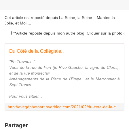
Cet article est reposté depuis
La Seine, la Seine... Mantes-la-
Jolie, et Moi...
.
ℹ️ **Article reposté depuis mon autre blog. Cliquer sur la photo ou sur
Du Côté de la Collégiale..
"En Travaux.."
Vues de la rue du Fort (le Rive Gauche, la vigne du Clos..),
et de la rue Monteclair
Aménagements de la Place de l’Étape.. et le Marronnier à
Sept Troncs..
Pour vous situer...
http://evegdphotoart.overblog.com/2021/02/du-cote-de-la-collegiale.html
Partager