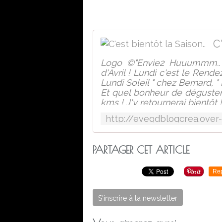
C
Logo ©"Envie2 Huuummm.. M
d'Avril ! Lundi c'est le Rend
Lundi Soleil " chez Bernard, " 
Et quel bonheur de déguster
kms ! J'y retournerai bientôt 
On y fait la queue été comm
déd
PARTAGER CET ARTICLE
Re
S'inscrire à la newsletter