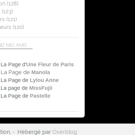
on
(128)
5
(123)
rs
(121)
eurs
(120)
EZ MES AMIS
La Page d'
Une Fleur de Paris
La Page de
Manola
La Page de
Lylou Anne
La page de
MissFujii
La Page de
Pastelle
ation. - Hébergé par
Overblog