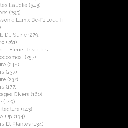
es La Jolie
(543)
ons
(295)
sonic Lumix Dc-Fz 1000 Ii
)
s De Seine
(279)
ro
(261)
o - Fleurs, Insectes,
ocosmos..
(257)
ure
(248)
rs
(237)
ure
(232)
rs
(177)
ages Divers
(160)
e
(149)
itecture
(143)
se-Up
(134)
rs Et Plantes
(134)