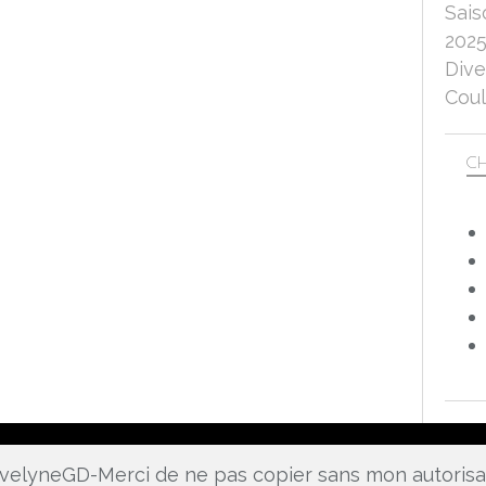
Sais
202
Dive
Coul
CH
 EvelyneGD-Merci de ne pas copier sans mon autoris