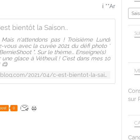
ℹ️ **Article repos
'est bientôt la Saison..
SU
ais n'attendons pas ! Troisième Lundi
ez-vous avec la cuvée 2021 du défi photo "
BernieShoot ".. Sur le thème... Enseigne(s)
 une glace à Vétheuil ! C'est dans mes 10
! 😋
e hiver. La petite boutique, entièrement
ME
http://evegdblogcrea.over-blog.com/2021/04/c-est-bientot-la-saison.html
Cons
sur 
post
0
CA
Can