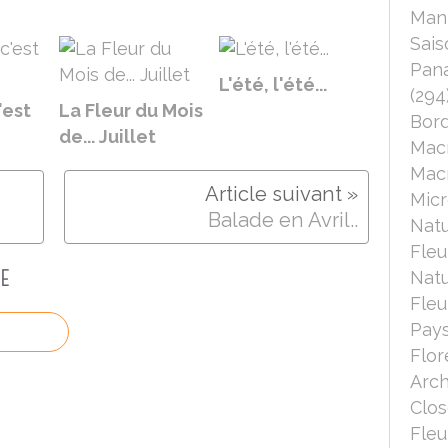
Mant
Sais
Pana
L'été, l'été...
(294
'est
La Fleur du Mois
Bord
de... Juillet
Mac
Macr
Micr
Balade en Avril..
Nat
Fleu
E
Nat
Fleu
Pays
Flor
Arch
Clo
Fleu