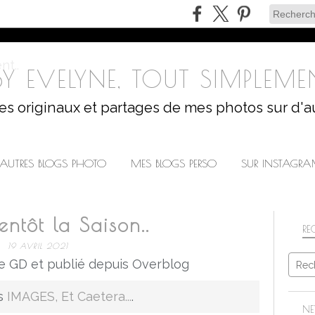
Y EVELYNE, TOUT SIMPLEMEN
les originaux et partages de mes photos sur d'a
AUTRES BLOGS PHOTO
MES BLOGS PERSO
SUR INSTAGR
entôt la Saison..
RE
19 AVRIL 2021
e GD et publié depuis Overblog
is
IMAGES, Et Caetera...
.
NE