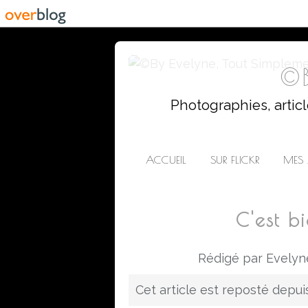
©B
Photographies, artic
ACCUEIL
SUR FLICKR
MES 
C'est bi
Rédigé par Evelyn
Cet article est reposté depu