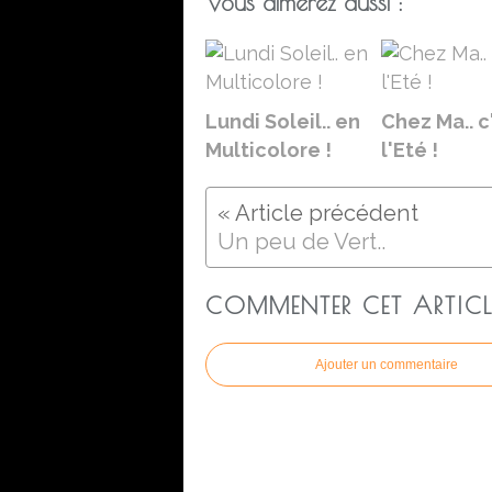
Vous aimerez aussi :
Lundi Soleil.. en
Chez Ma.. c
Multicolore !
l'Eté !
Un peu de Vert..
COMMENTER CET ARTICL
Ajouter un commentaire