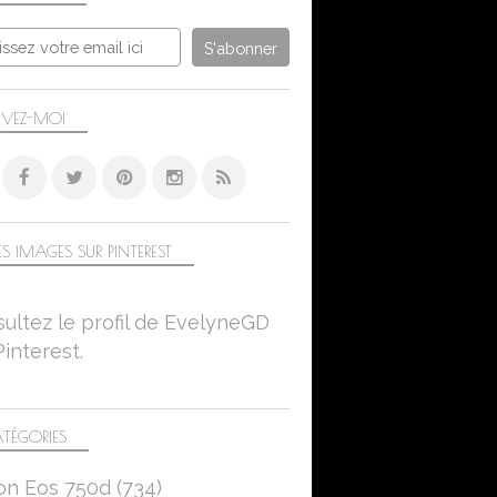
té depuis mon autre blog. Cliquer sur la photo puis sur 
IVEZ-MOI
S IMAGES SUR PINTEREST
ultez le profil de EvelyneGD
Pinterest.
TÉGORIES
on Eos 750d
(734)