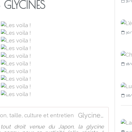
S GLYCINES
31/
30/
18/
06/
Glycine (Wisteria) : plantation, taille, culture et entretien
 tout droit venue du Japon, la glycine
31/