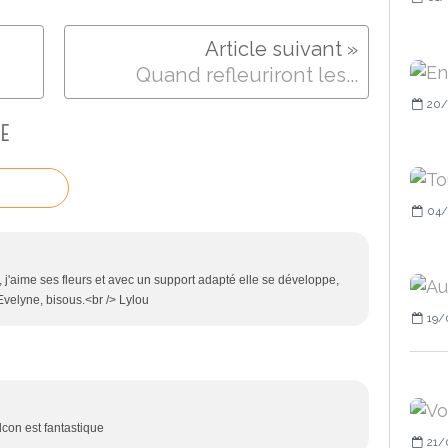
Quand refleuriront les...
20/
E
04/
, j'aime ses fleurs et avec un support adapté elle se développe,
velyne, bisous.<br /> Lylou
19/
lcon est fantastique
21/