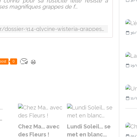
connu pour sa rusticité (elle résiste à
ses magnifiques grappes de f...
https://jardinage.lemonde.fr/dossier-314-glycine-wisteria-grappes-fleurs.html
30/
post
0
15/
11/
.
Chez Ma... avec
Lundi Soleil... se
des Fleurs !
met en blanc...
01/