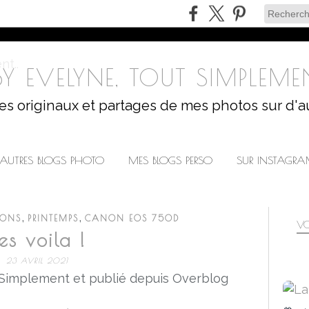
Y EVELYNE, TOUT SIMPLEMEN
les originaux et partages de mes photos sur d'a
AUTRES BLOGS PHOTO
MES BLOGS PERSO
SUR INSTAGR
,
,
SONS
PRINTEMPS
CANON EOS 750D
VO
es voila !
23 AVRIL 2021
 Simplement et publié depuis Overblog