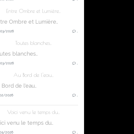
Entre Ombre et Lumière..
03/2026
…
Toutes blanches..
03/2026
…
Au Bord de l'eau..
02/2026
…
Voici venu le temps du..
05/2026
…