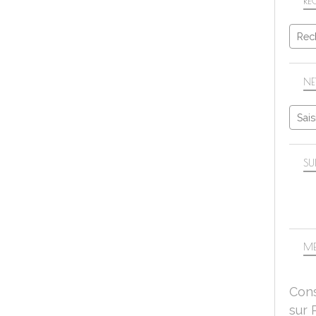
RE
NE
SU
ME
Cons
sur 