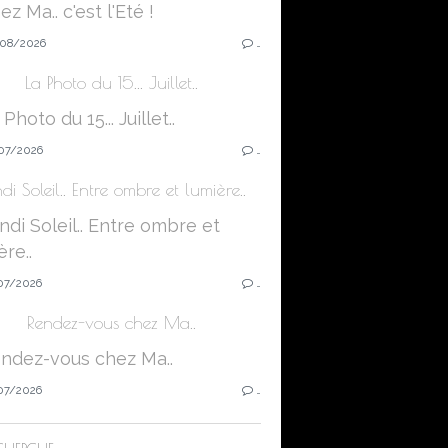
08/2026
…
La Photo du 15... Juillet..
07/2026
…
di Soleil.. Entre ombre et lumière..
07/2026
…
Rendez-vous chez Ma..
07/2026
…