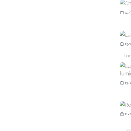
01/
15/
Lun
13/
11/