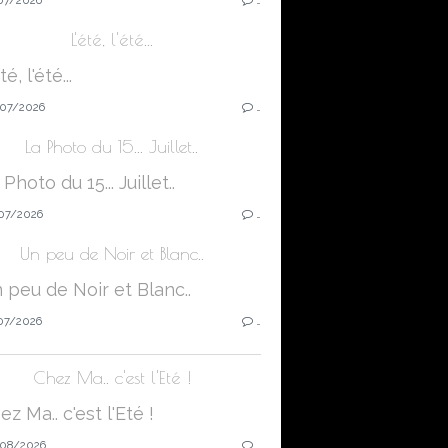
L'été, l'été...
07/2026
…
La Photo du 15... Juillet..
07/2026
…
Un peu de Noir et Blanc..
07/2026
…
Chez Ma.. c'est l'Eté !
08/2026
…