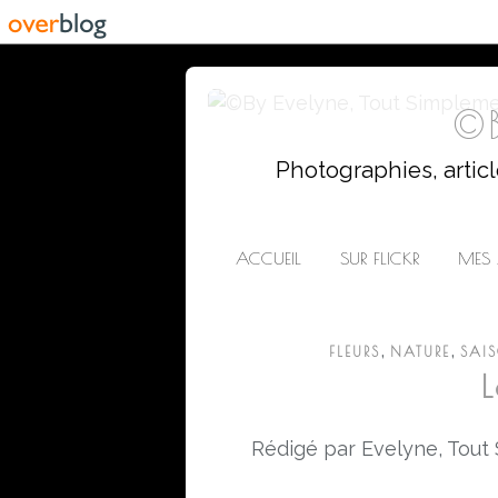
©B
Photographies, artic
ACCUEIL
SUR FLICKR
MES 
,
,
FLEURS
NATURE
SAI
L
Rédigé par Evelyne, Tout