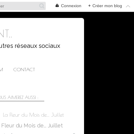
Connexion
+
Créer mon blog
T..
utres réseaux sociaux
AM
CONTACT
US AIMEREZ AUSSI :
La Fleur du Mois de... Juillet