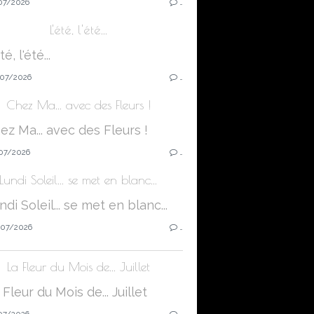
07/2026
…
L'été, l'été...
07/2026
…
Chez Ma... avec des Fleurs !
07/2026
…
Lundi Soleil... se met en blanc...
07/2026
…
La Fleur du Mois de... Juillet
07/2026
…