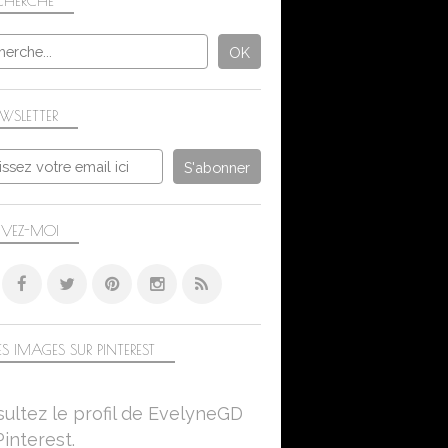
CHERCHE
WSLETTER
IVEZ-MOI
S IMAGES SUR PINTEREST
ultez le profil de EvelyneGD
Pinterest.