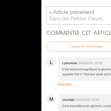
Dans les Petites Fleurs..
COMMENTER CET ARTICL
Ajouter un commentaire
L
LylouAnne
24/04/2021 15:38
C'est vraiment magnifique la glycine
superbe !<br /> Très bon week-end E
Répondre
M
missfujii.
23/04/2021 20:47
C'est merveilleux les glycines, ce ba