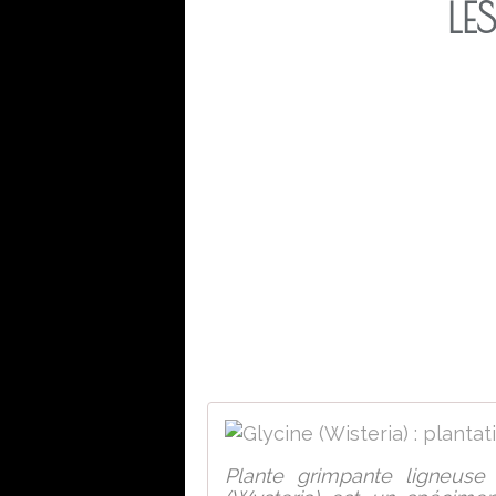
LE
Plante grimpante ligneuse