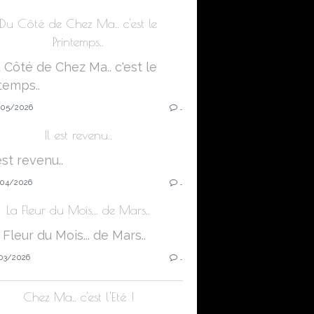
Du Côté de Chez Ma.. c'est le
Printemps..
05/2026
…
Il est revenu..
04/2026
…
La Fleur du Mois... de Mars..
03/2026
…
Chez Ma.. c'est l'Eté !