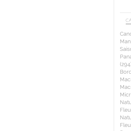
CA
Can
Mant
Sais
Pana
(294
Bord
Mac
Macr
Micr
Nat
Fleu
Nat
Fleu