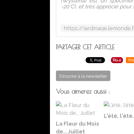
(Wysteria) est un spécimen 
-20°C), et très apprécié pour 
PARTAGER CET ARTICLE
Re
S'inscrire à la newsletter
Vous aimerez aussi :
L'été, l'été..
La Fleur du Mois
de... Juillet