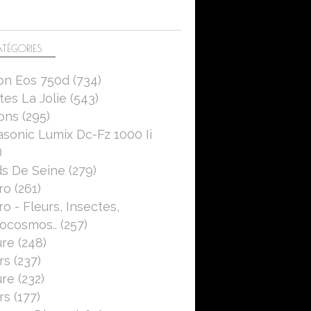
TÉGORIES
on Eos 750d
(734)
es La Jolie
(543)
ons
(295)
sonic Lumix Dc-Fz 1000 Ii
)
s De Seine
(279)
ro
(261)
o - Fleurs, Insectes,
ocosmos..
(257)
ure
(248)
rs
(237)
ure
(232)
rs
(177)