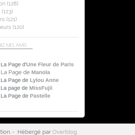
on
(128)
5
(123)
rs
(121)
eurs
(120)
EZ MES AMIS
La Page d'
Une Fleur de Paris
La Page de
Manola
La Page de
Lylou Anne
La page de
MissFujii
La Page de
Pastelle
ation. - Hébergé par
Overblog