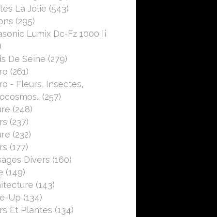
es La Jolie
(543)
ons
(295)
sonic Lumix Dc-Fz 1000 Ii
)
s De Seine
(279)
ro
(261)
o - Fleurs, Insectes,
ocosmos..
(257)
ure
(248)
rs
(237)
ure
(232)
rs
(177)
ages Divers
(160)
e
(149)
itecture
(143)
se-Up
(134)
rs Et Plantes
(134)