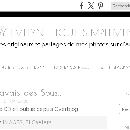
Y EVELYNE, TOUT SIMPLEMEN
les originaux et partages de mes photos sur d'a
AUTRES BLOGS PHOTO
MES BLOGS PERSO
SUR INSTAGR
'avais des Sous..
RE
27 MAI 2022
e GD et publié depuis Overblog
is
IMAGES, Et Caetera...
.
NE