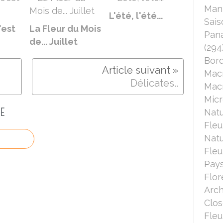
Mant
L'été, l'été...
Sais
'est
La Fleur du Mois
Pana
de... Juillet
(294
Bord
Mac
Délicates..
Macr
Micr
E
Nat
Fleu
Nat
Fleu
Pays
Flor
Arch
Clo
Fleu