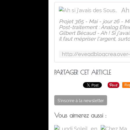
Ah 
Projet 365 - Mai - jour 26 - M
Post-traitement : Analog Efex
Gilbert Bécaud - Ah ! Si j'ava
Il faut mépriser l'argent, surt
PARTAGER CET ARTICLE
Re
S'inscrire à la newsletter
Vous aimerez aussi :