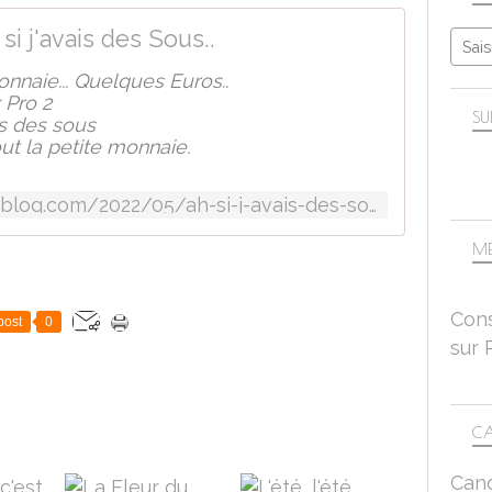
si j'avais des Sous..
onnaie... Quelques Euros..
 Pro 2
SU
is des sous
out la petite monnaie.
http://evegdblogcrea.over-blog.com/2022/05/ah-si-j-avais-des-sous.html
ME
Cons
post
0
sur 
CA
Can