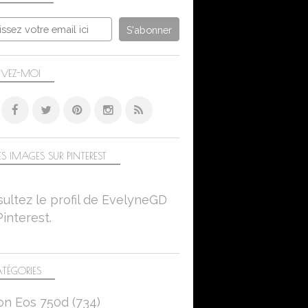
IVEZ-MOI
S IMAGES SUR PINTEREST
ultez le profil de EvelyneGD
Pinterest.
TÉGORIES
on Eos 750d
(734)