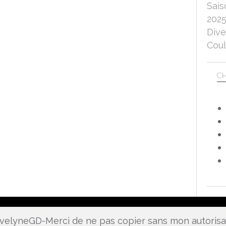
Sais
202
Dive
Coul
CH
 EvelyneGD-Merci de ne pas copier sans mon autoris