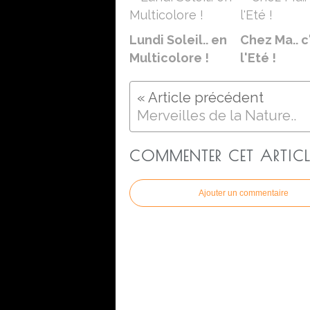
Lundi Soleil.. en
Chez Ma.. c
Multicolore !
l'Eté !
Merveilles de la Nature..
COMMENTER CET ARTICL
Ajouter un commentaire