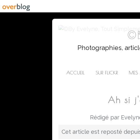
©B
Photographies, artic
ACCUEIL
SUR FLICKR
MES 
Ah si j
Rédigé par Evelyn
Cet article est reposté depu