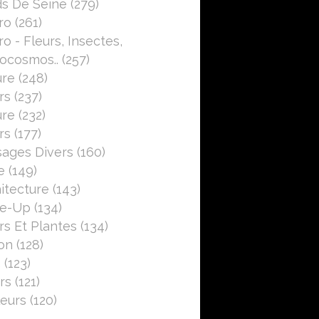
s De Seine
(279)
ro
(261)
o - Fleurs, Insectes,
ocosmos..
(257)
ure
(248)
rs
(237)
ure
(232)
rs
(177)
ages Divers
(160)
e
(149)
itecture
(143)
se-Up
(134)
rs Et Plantes
(134)
on
(128)
5
(123)
rs
(121)
eurs
(120)