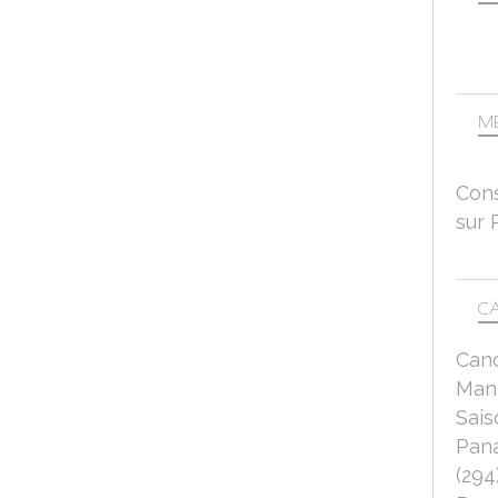
ME
Cons
sur 
CA
Can
Mant
Sais
Pana
(294