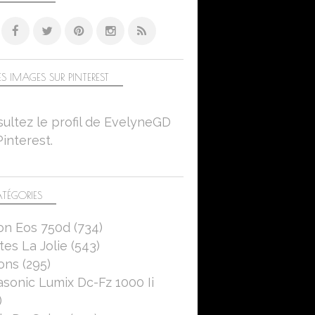
S IMAGES SUR PINTEREST
ultez le profil de EvelyneGD
Pinterest.
TÉGORIES
on Eos 750d
(734)
es La Jolie
(543)
ons
(295)
sonic Lumix Dc-Fz 1000 Ii
)