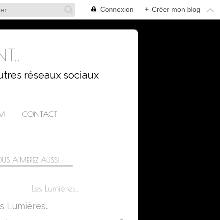
Connexion
+
Créer mon blog
T..
utres réseaux sociaux
AM
CONTACT
US AIMEREZ AUSSI :
Les Lumières..