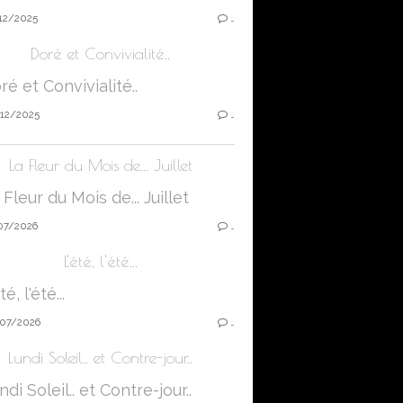
12/2025
…
Doré et Convivialité..
12/2025
…
La Fleur du Mois de... Juillet
07/2026
…
L'été, l'été...
07/2026
…
Lundi Soleil.. et Contre-jour..