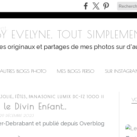
Y EVELYNE, TOUT SIMPLEMEN
les originaux et partages de mes photos sur d'a
AUTRES BLOGS PHOTO
MES BLOGS PERSO
SUR INSTAGR
,
,
JOLIE
FÊTES
PANASONIC LUMIX DC-FZ 1000 II
VO
 le Divin Enfant..
29 DÉCEMBRE 2023
r-Debrabant et publié depuis Overblog