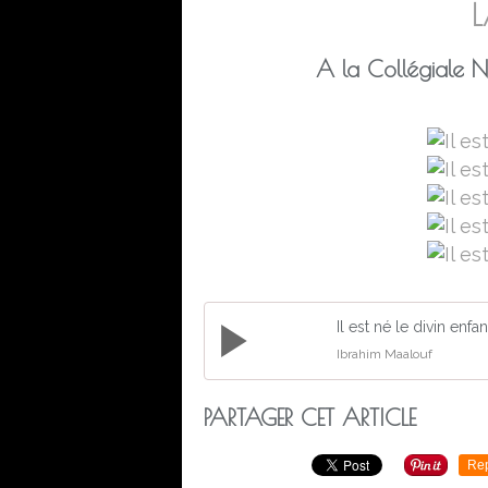
L
A la Collégiale 
Il est né le divin enfan
Ibrahim Maalouf
PARTAGER CET ARTICLE
Re