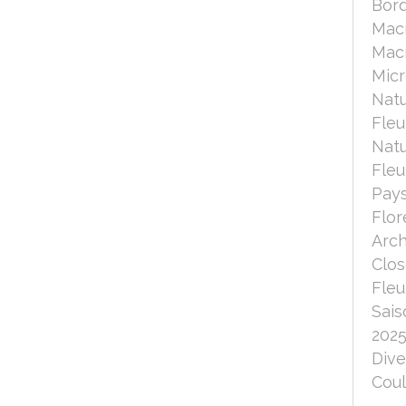
Bord
Mac
Macr
Micr
Nat
Fleu
Nat
Fleu
Pays
Flor
Arch
Clo
Fleu
Sais
202
Dive
Coul