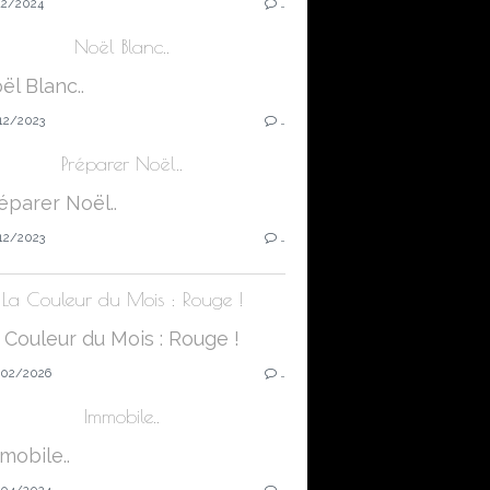
12/2024
…
Noël Blanc..
12/2023
…
Préparer Noël..
12/2023
…
La Couleur du Mois : Rouge !
02/2026
…
Immobile..
04/2024
…