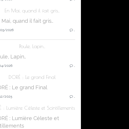
En Mai, quand il fait gris..
05/2026
…
Poule, Lapin..
04/2026
…
DORÉ : Le grand Final
12/2025
…
 : Lumière Céleste et Scintillements