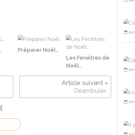
21/
.
Préparer Noël..
Les Fenêtres de
Noël..
20/
Déambuler..
27/
E
13/