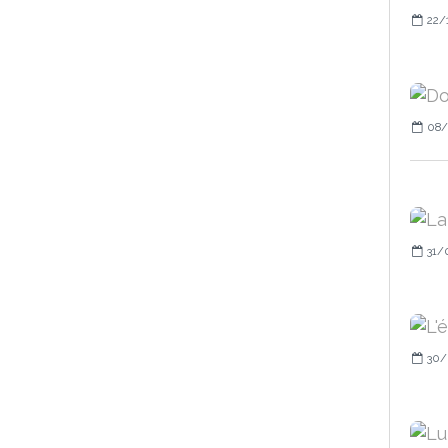
22/
08/
31/
30/