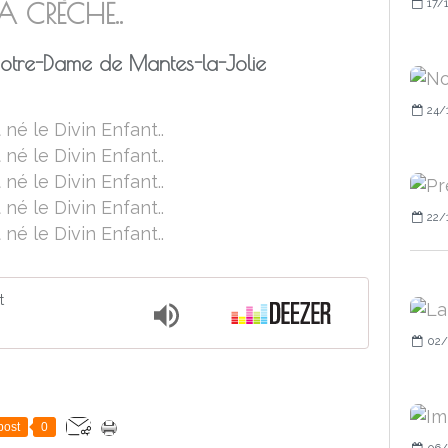
17/
A CRÈCHE..
Notre-Dame de Mantes-la-Jolie
24/
22/
t
02/
post
0
06/