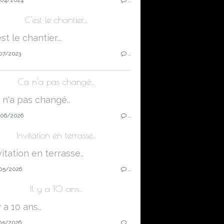
C'est le chantier...
07/2023
…
Ca n'a pas changé..
06/2026
…
Invitation en terrasse..
05/2026
…
Il y a 10 ans..
05/2026
…