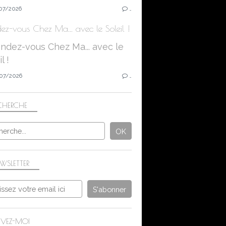
07/2026
…
ez-vous Chez Ma... avec le Soleil !
07/2026
…
CHERCHE
WSLETTER
IVEZ-MOI