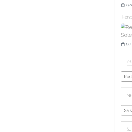
27/
Rend
25/
RE
NE
SU