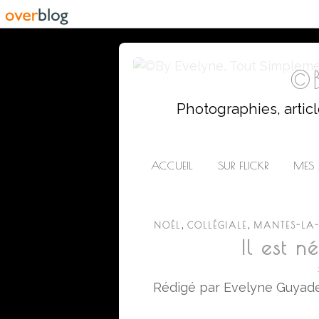
©B
Photographies, artic
ACCUEIL
SUR FLICKR
MES 
,
,
NOËL
COLLÉGIALE
MANTES-LA-
Il est né
Rédigé par Evelyne Guyade