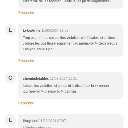
Pas facile de les repérer... Halte là les pieds vagabonds !
Répondre
L
LylouAnne
11/03/2024 18:03
Trop mignonnes ces petites violettes, si délicates, si timides.
J'adore les voir fleurir également au jardin.<br /> Gros bisous
Evelyne,<br /> Lylou
Répondre
C
chemindetables
11/03/2024 15:31
j'adore les violettes, si belles et si discrètes<br /> bonne
journée<br /> bisous<br /> patricia
Répondre
L
lizagrece
11/03/2024 07:07
Discrètes violettes ...