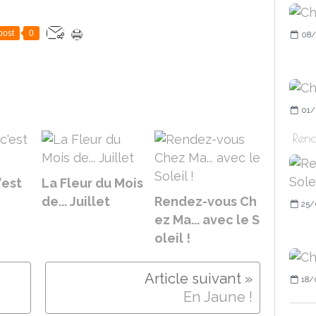
post
0
08/
01/
Rend
'est
La Fleur du Mois
de... Juillet
Rendez-vous Ch
25/
ez Ma... avec le S
oleil !
18/
En Jaune !