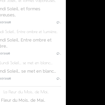
ndi Soleil.. et formes vaporeuses..
07/2026
…
di Soleil.. Entre ombre et lumière..
07/2026
…
Lundi Soleil... se met en blanc...
07/2026
…
La Fleur du Mois.. de Mai..