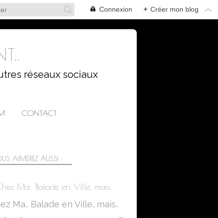
Connexion
+
Créer mon blog
T..
utres réseaux sociaux
AM
CONTACT
US AIMEREZ AUSSI :
hez Ma.. Balade en Ville, mais..