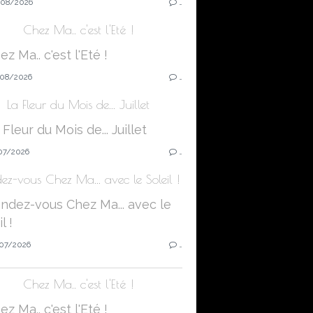
08/2026
…
Chez Ma.. c'est l'Eté !
08/2026
…
La Fleur du Mois de... Juillet
07/2026
…
ez-vous Chez Ma... avec le Soleil !
07/2026
…
Chez Ma.. c'est l'Eté !