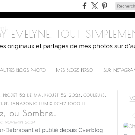
Y EVELYNE, TOUT SIMPLEMEN
les originaux et partages de mes photos sur d'a
AUTRES BLOGS PHOTO
MES BLOGS PERSO
SUR INSTAGR
,
,
,
,
O
PROJET 52 DE MA
PROJET 52-2024
COULEURS
VO
,
URE
PANASONIC LUMIX DC-FZ 1000 II
e, ou Sombre..
C
0 NOVEMBRE 2024
r-Debrabant et publié depuis Overblog