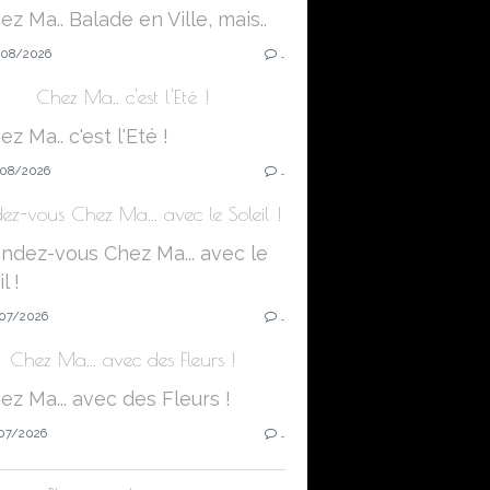
08/2026
…
Chez Ma.. c'est l'Eté !
08/2026
…
ez-vous Chez Ma... avec le Soleil !
07/2026
…
Chez Ma... avec des Fleurs !
07/2026
…