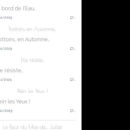
11/2025
…
Trottoirs, en Automne..
11/2025
…
Elle résiste..
11/2025
…
Plein les Yeux !
11/2025
…
La Fleur du Mois de... Juillet