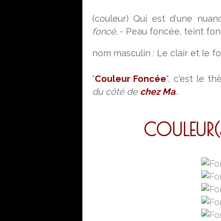
(couleur)
Qui est d'une nuan
foncé
. -
Peau foncée, teint fon
nom masculin :
Le clair et le f
"
Couleur Foncée
", c'est le 
du côté de
chez Ma
..
COULEUR(