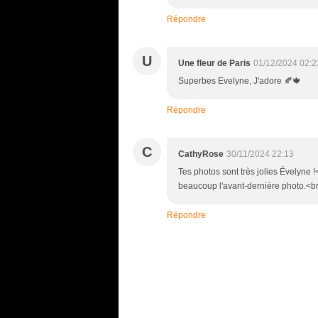
Répondre
U
Une fleur de Paris
01/12/2024 02:2
Superbes Evelyne, J'adore 🍂🍁
Répondre
C
CathyRose
30/11/2024 22:13
Tes photos sont très jolies Évelyne !
beaucoup l'avant-dernière photo.<br
Répondre