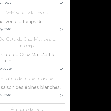
05/2026
…
Voici venu le temps du..
05/2026
…
Du Côté de Chez Ma.. c'est le
Printemps..
05/2026
…
La saison des épines blanches..
04/2026
…
Au bord de l'Eau..