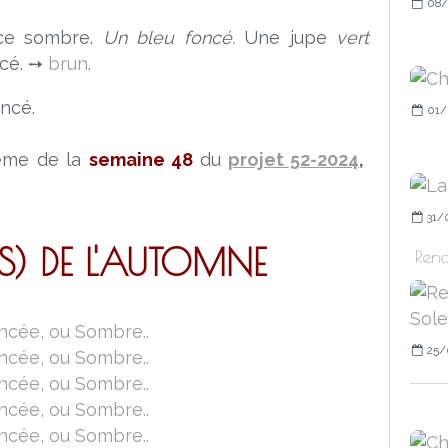
08/
ce sombre.
Un bleu foncé.
Une jupe
vert
cé.
➙
brun
.
oncé.
01/
thème de la
semaine 48
du
projet 52-2024
,
31/
S) DE L'AUTOMNE
Rend
25/