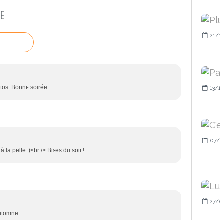
E
21/
otos. Bonne soirée.
13/
07/
 la pelle ;)<br /> Bises du soir !
27/
automne