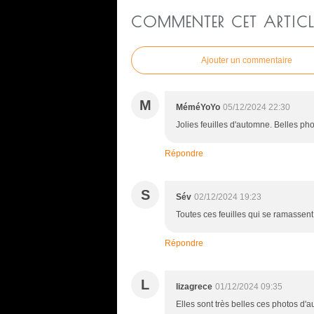
COMMENTER CET ARTICL
Ajouter un commentaire
M
MéméYoYo
05/12/2024 22:30
Jolies feuilles d'automne. Belles ph
Répondre
S
Sév
02/12/2024 19:23
Toutes ces feuilles qui se ramassent à
Répondre
L
lizagrece
01/12/2024 09:35
Elles sont très belles ces photos d'