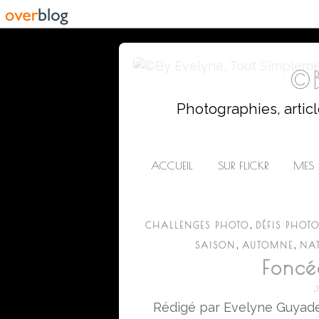
©B
Photographies, artic
ACCUEIL
SUR FLICKR
MES 
,
CHALLENGES PHOTO
DÉFIS PHOT
,
,
SAISON
AUTOMNE
NAT
Foncé
3
Rédigé par Evelyne Guyade