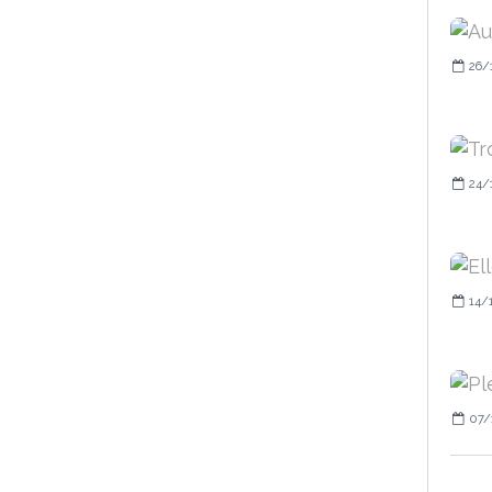
26/
24/
14/
07/