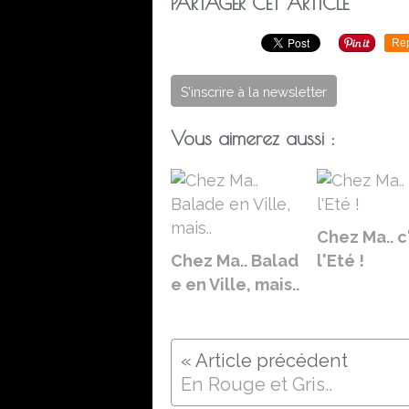
PARTAGER CET ARTICLE
Re
S'inscrire à la newsletter
Vous aimerez aussi :
Chez Ma.. c
Chez Ma.. Balad
l'Eté !
e en Ville, mais..
En Rouge et Gris..