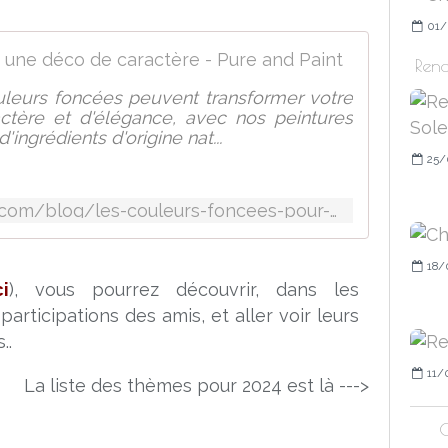
01/
Les coul
Rend
eurs foncées peuvent transformer votre
actère et d'élégance, avec nos peintures
ingrédients d'origine nat...
25/
https://www.pureandpaint.com/blog/les-couleurs-foncees-pour-une-deco-de-caractere--b19.html
18/
ci
), vous pourrez découvrir, dans les
articipations des amis, et aller voir leurs
..
11/
La liste des thèmes pour 2024 est là --->
C