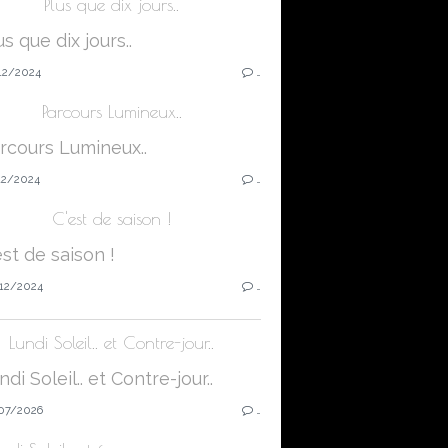
Plus que dix jours..
12/2024
…
Parcours Lumineux..
12/2024
…
C'est de saison !
12/2024
…
Lundi Soleil.. et Contre-jour..
07/2026
…