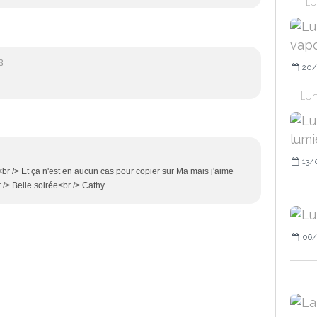
Lu
3
20/
Lun
13/
<br /> Et ça n'est en aucun cas pour copier sur Ma mais j'aime
 /> Belle soirée<br /> Cathy
06/