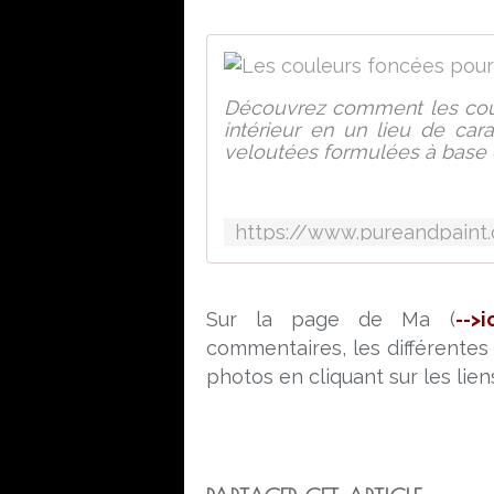
Découvrez comment les coul
intérieur en un lieu de car
veloutées formulées à base d'
Sur la page de Ma (
-->i
commentaires, les différentes p
photos en cliquant sur les liens