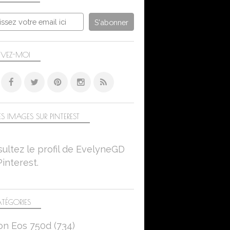
IVEZ-MOI
S IMAGES SUR PINTEREST
ultez le profil de EvelyneGD
Pinterest.
TÉGORIES
on Eos 750d
(734)