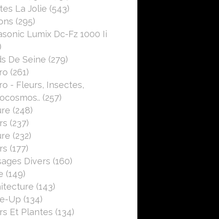
es La Jolie
(543)
ons
(295)
sonic Lumix Dc-Fz 1000 Ii
)
s De Seine
(279)
ro
(261)
o - Fleurs, Insectes,
ocosmos..
(257)
ure
(248)
rs
(237)
ure
(232)
rs
(177)
ages Divers
(160)
e
(149)
itecture
(143)
se-Up
(134)
rs Et Plantes
(134)