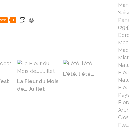
Mant
Sais
Pana
post
0
(294
Bord
Mac
Macr
Micr
Nat
Fleu
L'été, l'été...
Nat
'est
La Fleur du Mois
Fleu
de... Juillet
Pays
Flor
Arch
Clo
Fleu