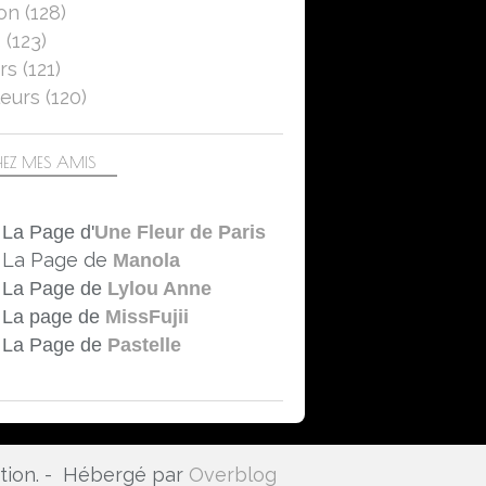
on
(128)
5
(123)
rs
(121)
eurs
(120)
EZ MES AMIS
La Page d'
Une Fleur de Paris
La Page de
Manola
La Page de
Lylou Anne
La page de
MissFujii
La Page de
Pastelle
ation. - Hébergé par
Overblog