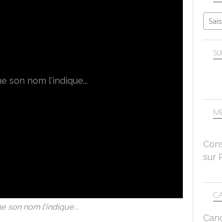
SU
ME
Cons
sur 
CA
son nom l'indique...
Can