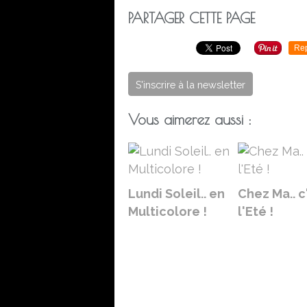
PARTAGER CETTE PAGE
Re
S'inscrire à la newsletter
Vous aimerez aussi :
Lundi Soleil.. en
Chez Ma.. c
Multicolore !
l'Eté !