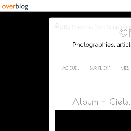
©B
Photographies, artic
ACCUEIL
SUR FLICKR
MES 
Album - Ciels,