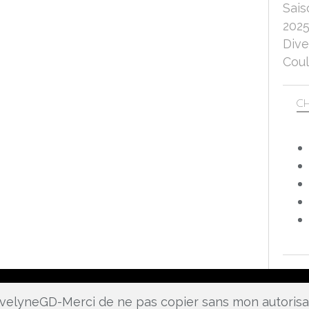
Sais
202
Dive
Coul
CH
 EvelyneGD-Merci de ne pas copier sans mon autoris