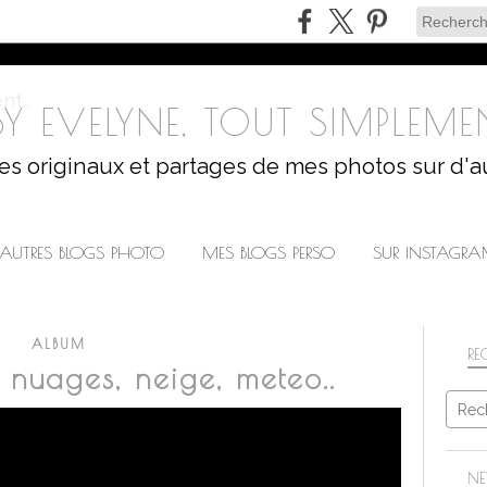
Y EVELYNE, TOUT SIMPLEMEN
les originaux et partages de mes photos sur d'a
AUTRES BLOGS PHOTO
MES BLOGS PERSO
SUR INSTAGR
ALBUM
RE
 nuages, neige, meteo..
NE