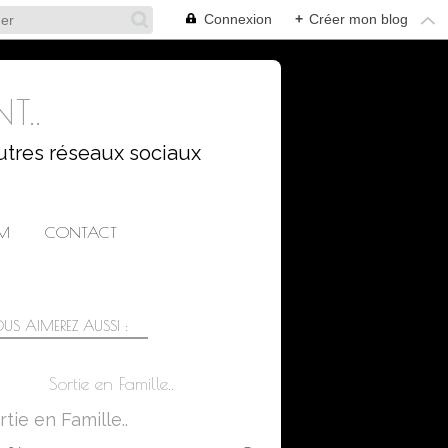
Connexion
+
Créer mon blog
T..
utres réseaux sociaux
AM
CONTACT
US AIMEREZ AUSSI :
Sortie en Famille..