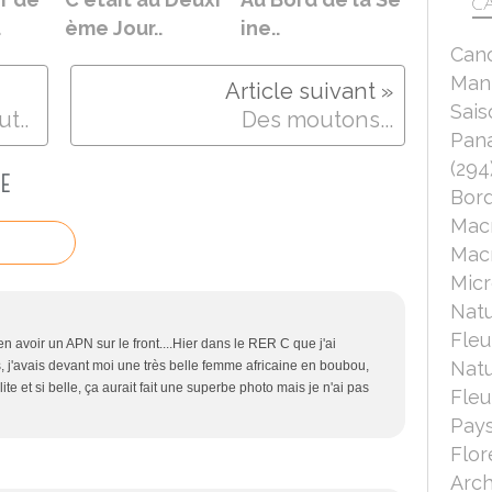
CA
.
ème Jour..
ine..
Can
Mant
Sais
t..
Des moutons...
Pana
(294
E
Bord
Mac
Macr
Micr
Nat
Fleu
ien avoir un APN sur le front....Hier dans le RER C que j'ai
Nat
, j'avais devant moi une très belle femme africaine en boubou,
olite et si belle, ça aurait fait une superbe photo mais je n'ai pas
Fleu
Pays
Flor
Arch