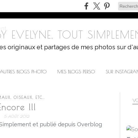
Y EVELYNE, TOUT SIMPLEMEN
les originaux et partages de mes photos sur d'a
AUTRES BLOGS PHOTO
MES BLOGS PERSO
SUR INSTAGR
AUX, OISEAUX, ETC..
VO
Encore !!!
5 AOÛT 2012
 Simplement et publié depuis Overblog