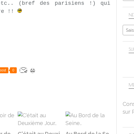
etc.. (bref des parisiens !) qui
ère !!
NE
SU
post
0
ME
Cons
sur 
r de
C'était au Deuxi
Au Bord de la Se