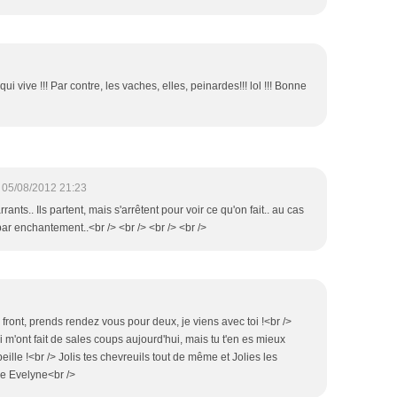
ui vive !!! Par contre, les vaches, elles, peinardes!!! lol !!! Bonne
05/08/2012 21:23
rrants.. Ils partent, mais s'arrêtent pour voir ce qu'on fait.. au cas
ar enchantement..<br /> <br /> <br /> <br />
 le front, prends rendez vous pour deux, je viens avec toi !<br />
 m'ont fait de sales coups aujourd'hui, mais tu t'en es mieux
rbeille !<br /> Jolis tes chevreuils tout de même et Jolies les
e Evelyne<br />