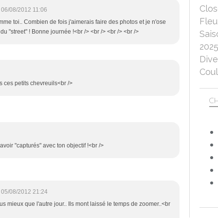
Clo
06/08/2012 11:06
Fleu
omme toi.. Combien de fois j'aimerais faire des photos et je n'ose
du "street" ! Bonne journée !<br /> <br /> <br /> <br />
Sais
202
Dive
Coul
 ces petits chevreuils<br />
CH
avoir "capturés" avec ton objectif !<br />
05/08/2012 21:24
 eus mieux que l'autre jour.. Ils mont laissé le temps de zoomer..<br