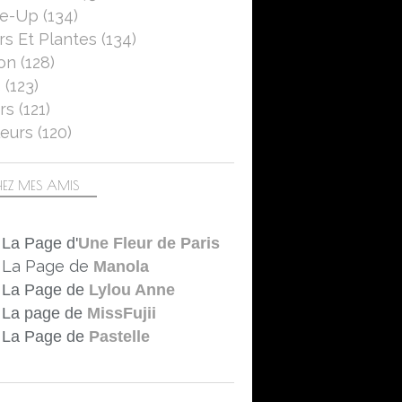
se-Up
(134)
rs Et Plantes
(134)
on
(128)
5
(123)
rs
(121)
eurs
(120)
EZ MES AMIS
La Page d'
Une Fleur de Paris
La Page de
Manola
La Page de
Lylou Anne
La page de
MissFujii
La Page de
Pastelle