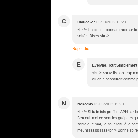
C
Claude-27
05/08/2012 19:28
<br /> Ils sont en permanence sur le q
soirée. Bises.<br />
Répondre
E
Evelyne, Tout Simplement
<br /> <br /> Ils sont trop ma
où on disparaitrait comme p
N
Nokomis
05/08/2012 19:28
<br /> Si tu te fais greffer l'APN sur
Ben oui, moi ce sont les guêpiers qui
sortie que moi, j'ai tout fichu à la co
meuhsssssssssss<br /> Bonne soiré