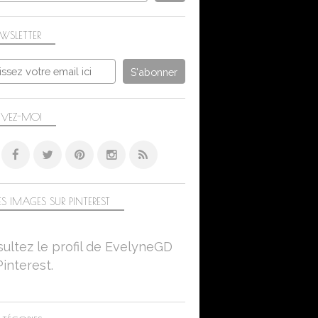
WSLETTER
IVEZ-MOI
S IMAGES SUR PINTEREST
ultez le profil de EvelyneGD
Pinterest.