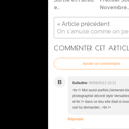
e..
Novembre.
On s'amuse comme on peu
COMMENTER CET ARTICL
Ajouter un commentaire
B
Balladine
06/08/2012 10:21
<br /> Moi aussi parfois j'aimerais b
photographié décoré style Versailles
et<br /> dans ce lieu elle était si ins
osé lui demander...<br />
Répondre