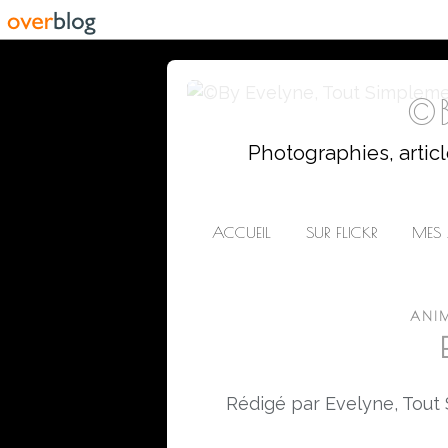
©B
Photographies, artic
ACCUEIL
SUR FLICKR
MES 
ANIM
Rédigé par Evelyne, Tout