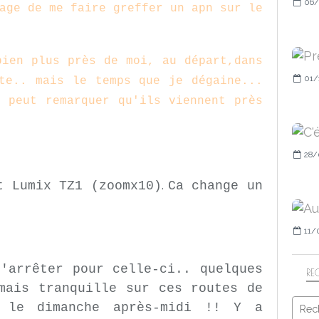
06/
age de me faire greffer un apn sur le
bien plus près de moi, au départ,dans
01/
te.. mais le temps que je dégaine...
 peut remarquer qu'ils viennent près
28/
.
t Lumix TZ1 (zoomx10)
Ca change un
11/
'arrêter pour celle-ci.. quelques
RE
mais tranquille sur ces routes de
 le dimanche après-midi !! Y a