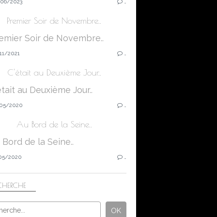
06/2023
…
Premier Soir de Novembre..
11/2021
…
C'était au Deuxième Jour..
05/2020
…
Au Bord de la Seine..
05/2020
…
CHERCHE