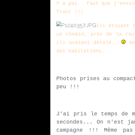
Y a pas.. faut que j'envis
front !!!
Ils étaient 
un chemin, près de la rou
ils avaient détalé..
On
des habitations..
Photos prises au compac
peu !!!
J'ai pris le temps de m
secondes... On n'est ja
campagne !!! Même pas