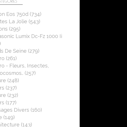
TÉGORIES
on Eos 750d
(734)
es La Jolie
(543)
ons
(295)
sonic Lumix Dc-Fz 1000 Ii
)
s De Seine
(279)
ro
(261)
o - Fleurs, Insectes,
ocosmos..
(257)
ure
(248)
rs
(237)
ure
(232)
rs
(177)
ages Divers
(160)
e
(149)
itecture
(143)