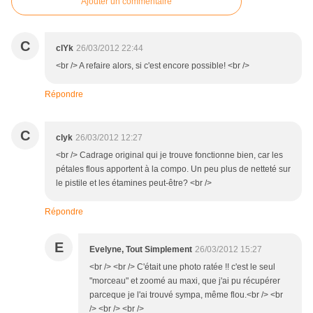
Ajouter un commentaire
C
clYk
26/03/2012 22:44
<br /> A refaire alors, si c'est encore possible! <br />
Répondre
C
clyk
26/03/2012 12:27
<br /> Cadrage original qui je trouve fonctionne bien, car les
pétales flous apportent à la compo. Un peu plus de netteté sur
le pistile et les étamines peut-être? <br />
Répondre
E
Evelyne, Tout Simplement
26/03/2012 15:27
<br /> <br /> C'était une photo ratée !! c'est le seul
"morceau" et zoomé au maxi, que j'ai pu récupérer
parceque je l'ai trouvé sympa, même flou.<br /> <br
/> <br /> <br />