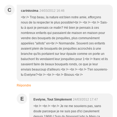
C
carinissima
24/03/2012 16:46
<br /> Trop beau, la nature est bien notre amie, efforçons
nous de la respecter le plus possible!<br /> <br /> <br /> Sais-
tu à quoi je pensais ce matin? Hé bien je pensais à ces
nombreux enfants qui passaient de maison en maison pour
vendre des bouquets de jonquilles, plus communément
appelées "aillots" en<br /> Normandie. Souvent ces enfants
avaient plein de bouquets de jonquilles accrochés à une
branche qu'ils portaient sur leur épaule comme on porte un
baluchon! Ils vendaient leur jonquilles pour 1<br /> franc et ils
savaient faire de beaux bouquets ronds, ce que je leur
enviais beaucoup d'ailleurs.<br /> <br /> <br /> T'en souviens-
tu Evelyne?<br /> <br /> <br /> Bisous.<br />
Répondre
E
Evelyne, Tout Simplement
24/03/2012 17:47
<br /> <br /> <br /> Je ne me souviens pas, sans
doute parceque je ne suis pas d'ici (seulement
depuis 1968) ! Suis du Noooord !<br /> Mais ça