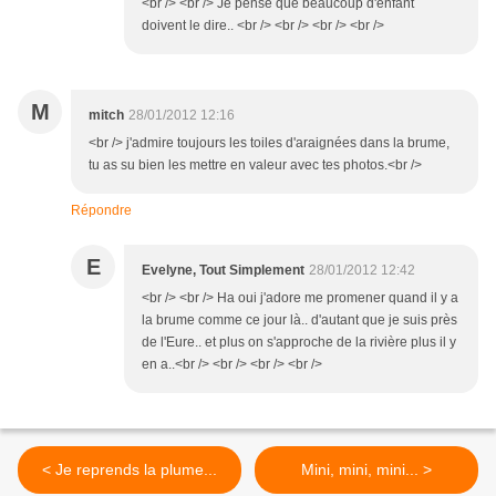
<br /> <br /> Je pense que beaucoup d'enfant
doivent le dire.. <br /> <br /> <br /> <br />
M
mitch
28/01/2012 12:16
<br /> j'admire toujours les toiles d'araignées dans la brume,
tu as su bien les mettre en valeur avec tes photos.<br />
Répondre
E
Evelyne, Tout Simplement
28/01/2012 12:42
<br /> <br /> Ha oui j'adore me promener quand il y a
la brume comme ce jour là.. d'autant que je suis près
de l'Eure.. et plus on s'approche de la rivière plus il y
en a..<br /> <br /> <br /> <br />
< Je reprends la plume...
Mini, mini, mini... >