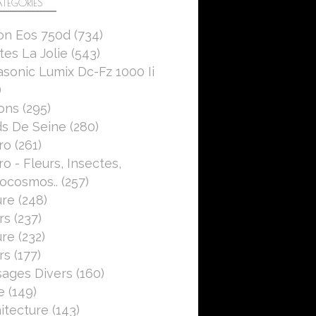
TÉGORIES
on Eos 750d
(734)
es La Jolie
(543)
sonic Lumix Dc-Fz 1000 Ii
)
ons
(295)
s De Seine
(280)
ro
(261)
o - Fleurs, Insectes,
ocosmos..
(257)
ure
(248)
rs
(237)
ure
(232)
rs
(177)
ages Divers
(160)
e
(149)
itecture
(143)