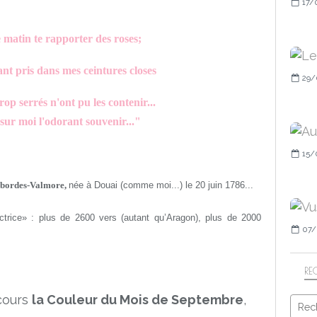
17/
e matin te rapporter des roses;
ant pris dans mes ceintures closes
29/
op serrés n'ont pu les contenir...
 sur moi l'odorant souvenir..."
15/
sbordes-Valmore,
née à Douai (comme moi...) le 20 juin 1786...
ctrice» : plus de 2600 vers (autant qu’Aragon), plus de 2000
07/
RE
cours
la Couleur du Mois de Septembre
,