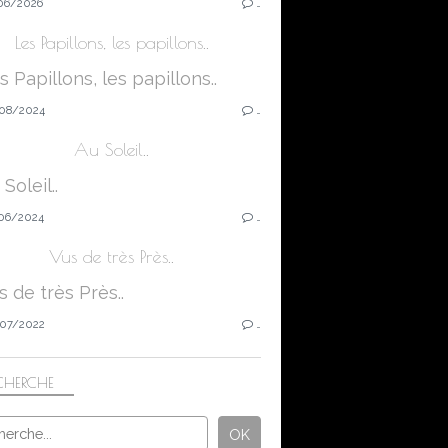
06/2026
…
Les Papillons, les papillons..
08/2024
…
Au Soleil..
06/2024
…
Vus de très Près..
07/2022
…
CHERCHE