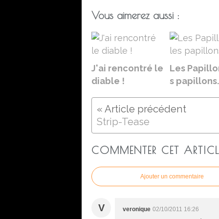
Vous aimerez aussi :
J'ai rencontré le
Les Papillo
diable !
s papillons.
Strip-Tease
COMMENTER CET ARTICL
Ajouter un commentaire
V
veronique
02/10/2011 16:26