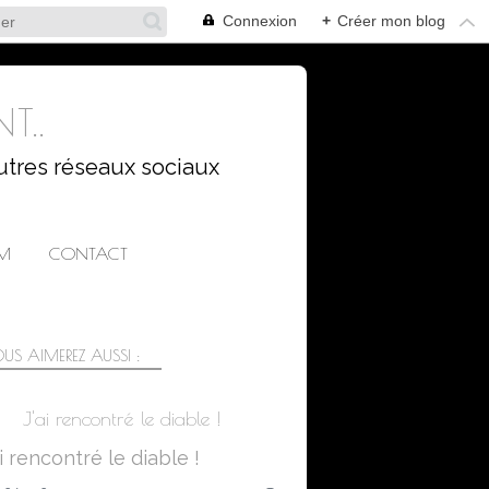
Connexion
+
Créer mon blog
T..
utres réseaux sociaux
AM
CONTACT
US AIMEREZ AUSSI :
J'ai rencontré le diable !