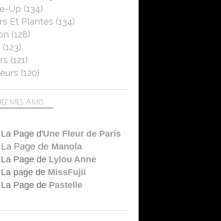
se-Up
(134)
rs Et Plantes
(134)
on
(128)
5
(123)
rs
(121)
eurs
(120)
EZ MES AMIS
La Page d'
Une Fleur de Paris
La Page de
Manola
La Page de
Lylou Anne
La page de
MissFujii
La Page de
Pastelle