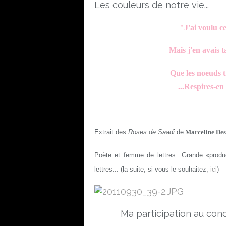
Les couleurs de notre vie...
"J
'ai voulu c
Mais j'en avais t
Que les noeuds tr
...Respires-en
Extrait des
Roses de Saadi
de
Marceline De
Poète et femme de lettres...Grande «produ
lettres... (la suite, si vous le souhaitez,
ici
)
Ma participation au con