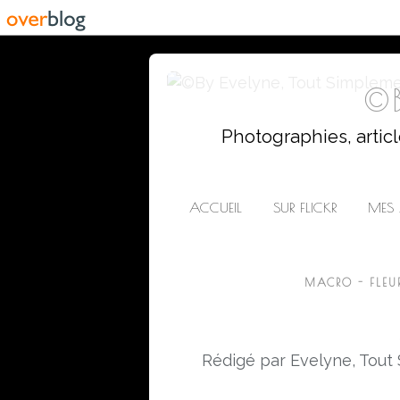
©B
Photographies, artic
ACCUEIL
SUR FLICKR
MES 
MACRO - FLEU
Rédigé par Evelyne, Tout