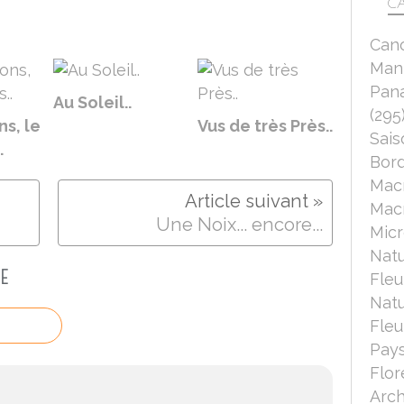
CA
Can
Mant
Pana
Au Soleil..
(295
ns, le
Vus de très Près..
Sais
.
Bord
Mac
Macr
Une Noix... encore...
Micr
Nat
E
Fleu
Nat
Fleu
Pays
Flor
Arch