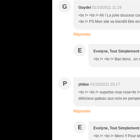
G
Guydel
01/10/2011 11:19
<br /> <br /> Ah ! La jolie douceur 
<br /> PS Mon site va bientôt être enf
Répondre
E
Evelyne, Tout Simplement
<br /> <br /> Ban tiens.. on s
P
philae
01/10/2011 03:17
<br /> <br /> superbe rose rose<br /> 
délicieux gateau aux noix en perspect
Répondre
E
Evelyne, Tout Simplement
<br /> <br /> Merci !! Pour l