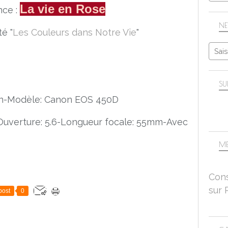
La vie en Rose
nce :
NE
é "
Les Couleurs dans Notre Vie
"
SU
on-Modèle: Canon EOS 450D
-Ouverture: 5.6-Longueur focale: 55mm-Avec
ME
Cons
sur 
post
0