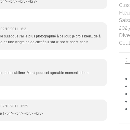
br /> <br /> <br /> <br />
Clo
Fleu
Sais
202
02/10/2011 18:21
Dive
le sujet que j'ai le plus ptotographié à ce jour, je crois bien.. déjà
Coul
 moins une vingtaine de clichés !! <br /> <br /> <br /> <br />
CH
et la photo sublime. Merci pour cet agréable moment et bon
02/10/2011 18:25
! <br /> <br /> <br /> <br />