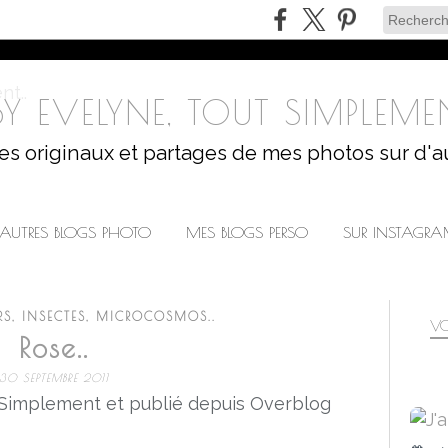
Y EVELYNE, TOUT SIMPLEMEN
les originaux et partages de mes photos sur d'a
AUTRES BLOGS PHOTO
MES BLOGS PERSO
SUR INSTAGR
RS, INSECTES, MICROCOSMOS..
VO
Rose..
30 SEPTEMBRE 2011
 Simplement et publié depuis Overblog