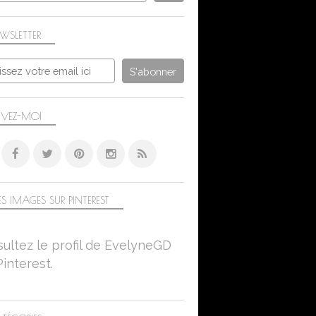
WSLETTER
IVEZ-MOI
S IMAGES SUR PINTEREST
ultez le profil de EvelyneGD
Pinterest.