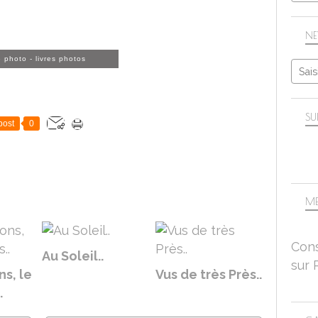
NE
e photo
-
livres photos
SU
post
0
ME
Cons
Au Soleil..
sur 
ns, le
Vus de très Près..
.