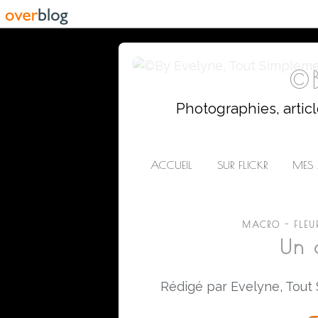
©B
Photographies, artic
ACCUEIL
SUR FLICKR
MES 
MACRO - FLEU
Un 
Rédigé par Evelyne, Tout