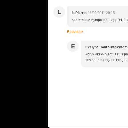
L
le Pierrot
16/09/2011 20:15
<br /> <br /> Sympa ton diapo, et joli
Répondre
E
Evelyne, Tout Simplement
<br /> <br /> Merci !! suis 
fais pour changer d'image ave