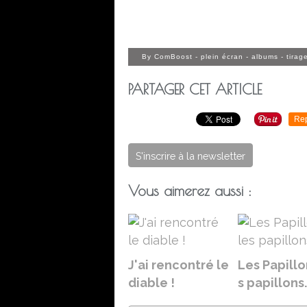
By
ComBoost
-
plein écran
-
albums
-
tirag
PARTAGER CET ARTICLE
Re
S'inscrire à la newsletter
Vous aimerez aussi :
J'ai rencontré le
Les Papillo
diable !
s papillons.