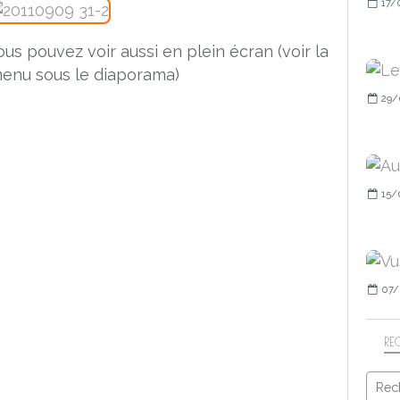
17/
vous pouvez voir aussi en plein écran (voir la
enu sous le diaporama)
29/
15/
07/
RE