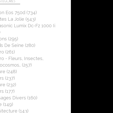
TÉGORIES
on Eos 750d
(734)
es La Jolie
(543)
sonic Lumix Dc-Fz 1000 Ii
)
ons
(295)
s De Seine
(280)
ro
(261)
o - Fleurs, Insectes,
ocosmos..
(257)
ure
(248)
rs
(237)
ure
(232)
rs
(177)
ages Divers
(160)
e
(149)
itecture
(143)