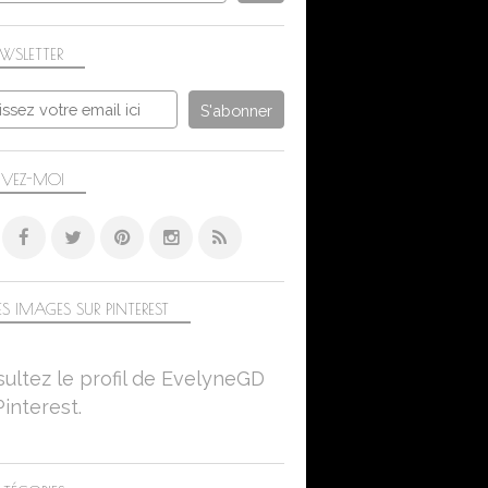
WSLETTER
IVEZ-MOI
S IMAGES SUR PINTEREST
ultez le profil de EvelyneGD
Pinterest.