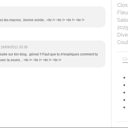
Clo
Fleu
Sais
es tes macros...bonne soirée...<br /> <br /> <br /> <br />
202
Dive
Coul
16/09/2011 20:36
passée sur ton blog.. génial !! Faut que tu m'expliques comment tu
CH
c la souris... <br /> <br /> <br /> <br />