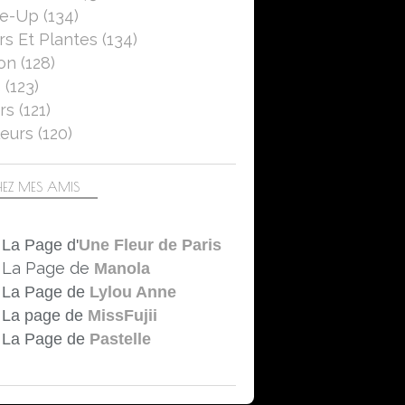
se-Up
(134)
rs Et Plantes
(134)
on
(128)
5
(123)
rs
(121)
eurs
(120)
EZ MES AMIS
La Page d'
Une Fleur de Paris
La Page de
Manola
La Page de
Lylou Anne
La page de
MissFujii
La Page de
Pastelle