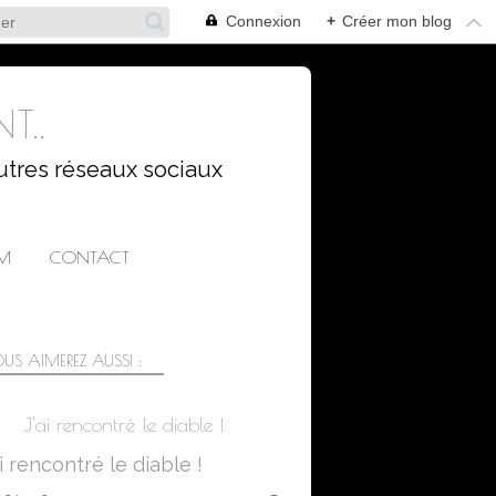
Connexion
+
Créer mon blog
T..
utres réseaux sociaux
AM
CONTACT
US AIMEREZ AUSSI :
J'ai rencontré le diable !