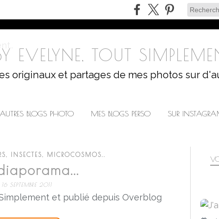
Y EVELYNE, TOUT SIMPLEMEN
les originaux et partages de mes photos sur d'a
AUTRES BLOGS PHOTO
MES BLOGS PERSO
SUR INSTAGR
RS, INSECTES, MICROCOSMOS..
VO
diaporama...
16 SEPTEMBRE 2011
 Simplement et publié depuis Overblog