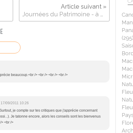
CA
Journées du Patrimoine - à Epieds (27220)
Can
Mant
Pana
E
(295
Sais
Bord
Mac
Macr
pprécie beaucoup.<br /> <br /> <br /> <br />
Micr
Nat
Fleu
Nat
17/09/2011 10:26
Fleu
! Surtout, je compte sur tes critiques que j'apprécie concernant
Pays
si...). Je tatonne encore, alors les conseils sont les bienvenus
Flor
 /> <br />
Arch