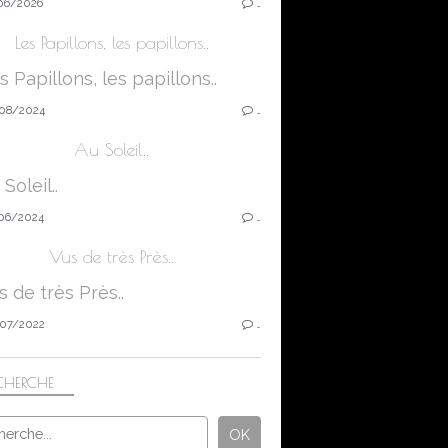
06/2026
…
Les Papillons, les papillons..
08/2024
…
Au Soleil..
06/2024
…
Vus de très Près..
07/2022
…
CHERCHE