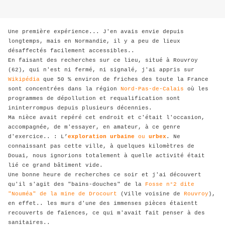
Une première expérience... J'en avais envie depuis
longtemps, mais en Normandie, il y a peu de lieux
désaffectés facilement accessibles..
En faisant des recherches sur ce lieu, situé à Rouvroy
(62), qui n'est ni fermé, ni signalé, j'ai appris sur
Wikipédia
que 50 % environ de friches des toute la France
sont concentrées dans la région
Nord-Pas-de-Calais
où les
programmes de dépollution et requalification sont
ininterrompus depuis plusieurs décennies.
Ma nièce avait repéré cet endroit et c'était l'occasion,
accompagnée, de m'essayer, en amateur, à ce genre
d'exercice.. : L’
exploration urbaine
ou
urbex
. Ne
connaissant pas cette ville, à quelques kilomètres de
Douai, nous ignorions totalement à quelle activité était
lié ce grand bâtiment vide.
Une bonne heure de recherches ce soir et j'ai découvert
qu'il s'agit des "bains-douches" de la
Fosse n°2 dite
"Nouméa" de la mine de Drocourt
(Ville voisine de
Rouvroy
),
en effet.. les murs d'une des immenses pièces étaientt
recouverts de faïences, ce qui m'avait fait penser à des
sanitaires..