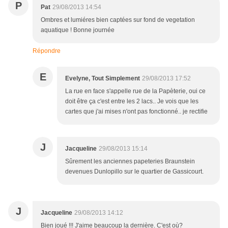
P
Pat
29/08/2013 14:54
Ombres et lumiéres bien captées sur fond de vegetation
aquatique ! Bonne journée
Répondre
E
Evelyne, Tout Simplement
29/08/2013 17:52
La rue en face s'appelle rue de la Papèterie, oui ce
doit être ça c'est entre les 2 lacs.. Je vois que les
cartes que j'ai mises n'ont pas fonctionné.. je rectifie
J
Jacqueline
29/08/2013 15:14
Sûrement les anciennes papeteries Braunstein
devenues Dunlopillo sur le quartier de Gassicourt.
J
Jacqueline
29/08/2013 14:12
Bien joué !!! J'aime beaucoup la dernière. C'est où?