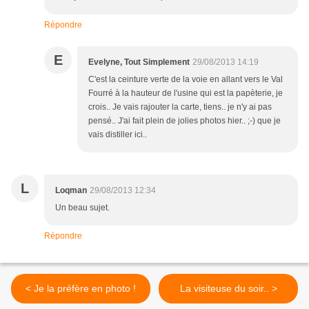
Répondre
E
Evelyne, Tout Simplement
29/08/2013 14:19
C'est la ceinture verte de la voie en allant vers le Val
Fourré à la hauteur de l'usine qui est la papèterie, je
crois.. Je vais rajouter la carte, tiens.. je n'y ai pas
pensé.. J'ai fait plein de jolies photos hier.. ;-) que je
vais distiller ici..
L
Loqman
29/08/2013 12:34
Un beau sujet.
Répondre
< Je la préfère en photo !
La visiteuse du soir.. >