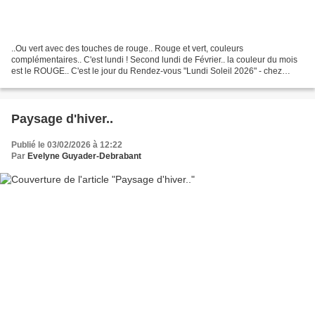
..Ou vert avec des touches de rouge.. Rouge et vert, couleurs
complémentaires.. C'est lundi ! Second lundi de Février.. la couleur du mois
est le ROUGE.. C'est le jour du Rendez-vous "Lundi Soleil 2026" - chez
Bernard, "BernieShoot".. (voir le lien en...
Paysage d'hiver..
Publié le 03/02/2026 à 12:22
Par
Evelyne Guyader-Debrabant