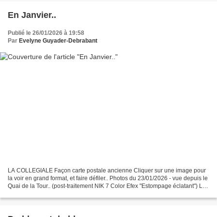
En Janvier..
Publié le 26/01/2026 à 19:58
Par
Evelyne Guyader-Debrabant
LA COLLEGIALE Façon carte postale ancienne Cliquer sur une image pour
la voir en grand format, et faire défiler.. Photos du 23/01/2026 - vue depuis le
Quai de la Tour.. (post-traitement NIK 7 Color Efex "Estompage éclatant") La
collégiale Notre-Dame de...