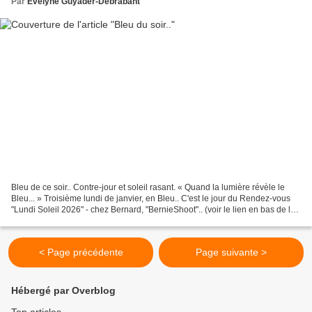
Par
Evelyne Guyader-Debrabant
Bleu de ce soir.. Contre-jour et soleil rasant. « Quand la lumière révèle le
Bleu... » Troisième lundi de janvier, en Bleu.. C'est le jour du Rendez-vous
"Lundi Soleil 2026" - chez Bernard, "BernieShoot".. (voir le lien en bas de la
page), et sur Facebook...
< Page précédente
Page suivante >
Hébergé par Overblog