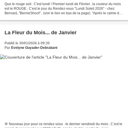
Que le rouge soit.. C'est lundi ! Premier lundi de Février.. la couleur du mois
est le ROUGE.. C'est le jour du Rendez-vous "Lundi Soleil 2026" - chez
Bernard, "BernieShoot".. (voir le lien en bas de la page). "Après le calme du
bleu, place à la passion...
La Fleur du Mois... de Janvier
Publié le 30/01/2026 à 09:30
Par
Evelyne Guyader-Debrabant
🌸 Nouveau jour pour ce rendez-vous : le dernier vendredi du mois.. C’est le