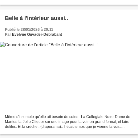
trois embranchements de plantes...
Belle à l'intérieur aussi..
Publié le 28/01/2026 à 20:11
Par
Evelyne Guyader-Debrabant
Même s'il semble qu'elle ait besoin de soins.. La Collégiale Notre-Dame de
Mantes-la-Jolie Cliquer sur une image pour la voir en grand format, et faire
défiler.. Et la crèche.. (diaporama).. Il était temps que je vienne la voir..
**C'est sur mon autre...