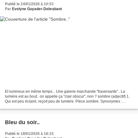
Publié le 24/01/2026 à 10:53
Par
Evelyne Guyader-Debrabant
Et lumineux en même temps... Une galerie marchande "traversante".. La
lumière est au bout.. on appelle ça "clair obscur", non ? sombre (adjectif) 1.
Qui est peu éclairé, reçoit peu de lumière. Pièce sombre. Synonymes :
obscur 2. Foncé. Une teinte sombre....
Bleu du soir..
Publié le 18/01/2026 à 18:15