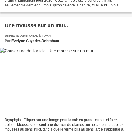
grand changement pour 2026 ! Cette année c'est le vendredi.. mais
seulement le dernier du mois, qu'on célèbre la nature, #LaFleurDuMois,
avec le challenge photo partagé sur le...
Une mousse sur un mur..
Publié le 29/01/2026 à 12:51
Par
Evelyne Guyader-Debrabant
Bryophyta.. Cliquer sur une image pour la voir en grand format, et faire
défiler.. Mousses Les sont une division de plantes qui ne concerne que les
mousses au sens strict, tandis que le terme pris au sens large s'applique aux