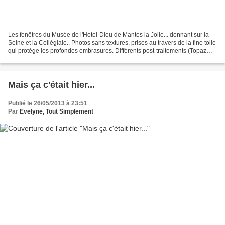
Les fenêtres du Musée de l'Hotel-Dieu de Mantes la Jolie... donnant sur la
Seine et la Collégiale.. Photos sans textures, prises au travers de la fine toile
qui protège les profondes embrasures. Différents post-traitements (Topaz
Clarity) Programme de...
Mais ça c'était hier...
Publié le 26/05/2013 à 23:51
Par
Evelyne, Tout Simplement