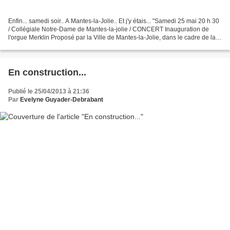
Enfin... samedi soir.. A Mantes-la-Jolie.. Et j'y étais... "Samedi 25 mai 20 h 30
/ Collégiale Notre-Dame de Mantes-la-jolie / CONCERT Inauguration de
l'orgue Merklin Proposé par la Ville de Mantes-la-Jolie, dans le cadre de la
Ronde des Orgues en Yvelines....
En construction...
Publié le 25/04/2013 à 21:36
Par
Evelyne Guyader-Debrabant