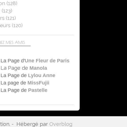
on
(128)
5
(123)
rs
(121)
eurs
(120)
EZ MES AMIS
La Page d'
Une Fleur de Paris
La Page de
Manola
La Page de
Lylou Anne
La page de
MissFujii
La Page de
Pastelle
ation. - Hébergé par
Overblog