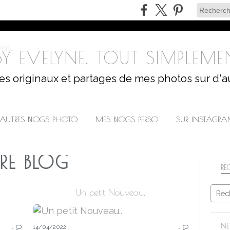
Y EVELYNE, TOUT SIMPLEMEN
les originaux et partages de mes photos sur d'a
AUTRES BLOGS PHOTO
MES BLOGS PERSO
SUR INSTAGR
RE BLOG
RE
Un petit Nouveau..
SUR MON AUTRE BLOG
NE
…
14/04/2022
…