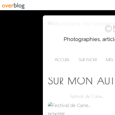
©B
Photographies, artic
ACCUEIL
SUR FLICKR
MES 
SUR MON AUT
Festival de Cane...
23/04/2022