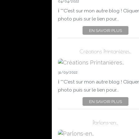
04/04/2022
ℹ️ **C'est sur mon autre blog ! Cliquer
photo puis sur le lien pour...
EN SAVOIR PLUS
Créations Printanières..
31/03/2022
ℹ️ **C'est sur mon autre blog ! Cliquer
photo puis sur le lien pour...
EN SAVOIR PLUS
Parlons-en..