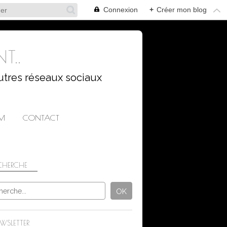
Connexion
+
Créer mon blog
T..
utres réseaux sociaux
AM
CONTACT
CHERCHE
SUR MON AUTRE BLOG
WSLETTER