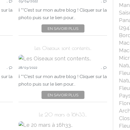
…
03/04/2022
…
Mant
 sur la
ℹ️ **C'est sur mon autre blog ! Cliquer sur la
Sais
photo puis sur le lien pour...
Pana
(294
EN SAVOIR PLUS
Bord
Mac
Les Oiseaux sont contents..
Macr
Micr
SUR MON AUTRE BLOG
Nat
…
28/03/2022
…
Fleu
 sur la
ℹ️ **C'est sur mon autre blog ! Cliquer sur la
Nat
photo puis sur le lien pour...
Fleu
EN SAVOIR PLUS
Pays
Flor
Arch
Le 20 mars à 16h33..
Clo
Fleu
SUR MON AUTRE BLOG