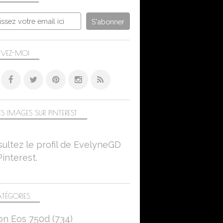
IVEZ-MOI
SUR MON AUTRE BLOG
S IMAGES SUR PINTEREST
ultez le profil de EvelyneGD
Pinterest.
TÉGORIES
SUR MON AUTRE BLOG
on Eos 750d
(734)