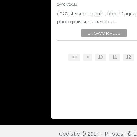
25/03/2022
ℹ️ **C'est sur mon autre blog ! Cliquer
photo puis sur le lien pour...
EN SAVOIR PLUS
<<
<
10
11
12
Cedistic © 2014 - Photos : ©