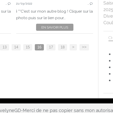
Sais
…
21/03/2022
…
202
 sur la
ℹ️ **C'est sur mon autre blog ! Cliquer sur la
Dive
photo puis sur le lien pour...
Coul
EN SAVOIR PLUS
CH
13
14
15
16
17
18
>
>>
 EvelyneGD-Merci de ne pas copier sans mon autoris