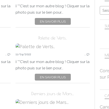
 sur la
ℹ️ **C'est sur mon autre blog ! Cliquer sur la
photo puis sur le lien pour...
EN SAVOIR PLUS
SU
Palette de Verts..
SUR MON AUTRE BLOG
…
11/04/2022
…
COLLÉGIALE
ME
 sur la
ℹ️ **C'est sur mon autre blog ! Cliquer sur la
photo puis sur le lien pour...
Cons
sur 
EN SAVOIR PLUS
Derniers jours de Mars...
CA
SUR MON AUTRE BLOG
Can