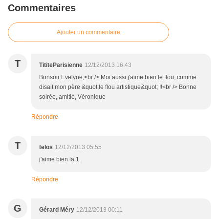
Commentaires
Ajouter un commentaire
T
TititeParisienne
12/12/2013 16:43
Bonsoir Evelyne,<br /> Moi aussi j'aime bien le flou, comme
disait mon père &quot;le flou artistique&quot; !!<br /> Bonne
soirée, amitié, Véronique
Répondre
T
telos
12/12/2013 05:55
j'aime bien la 1
Répondre
G
Gérard Méry
12/12/2013 00:11