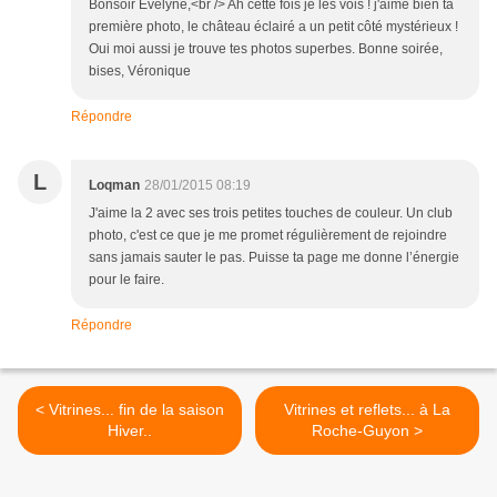
Bonsoir Evelyne,<br /> Ah cette fois je les vois ! j'aime bien ta
première photo, le château éclairé a un petit côté mystérieux !
Oui moi aussi je trouve tes photos superbes. Bonne soirée,
bises, Véronique
Répondre
L
Loqman
28/01/2015 08:19
J'aime la 2 avec ses trois petites touches de couleur. Un club
photo, c'est ce que je me promet régulièrement de rejoindre
sans jamais sauter le pas. Puisse ta page me donne l’énergie
pour le faire.
Répondre
< Vitrines... fin de la saison
Vitrines et reflets... à La
Hiver..
Roche-Guyon >