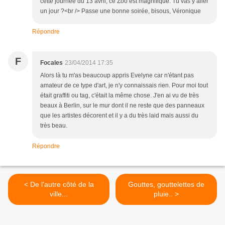
cette journée du 13 avril, ce Zoo est magnifique. Tu vas y aller
un jour ?<br /> Passe une bonne soirée, bisous, Véronique
Répondre
F
Focales
23/04/2014 17:35
Alors là tu m'as beaucoup appris Evelyne car n'étant pas
amateur de ce type d'art, je n'y connaissais rien. Pour moi tout
était graffiti ou tag, c'était la même chose. J'en ai vu de très
beaux à Berlin, sur le mur dont il ne reste que des panneaux
que les artistes décorent et il y a du très laid mais aussi du
très beau.
Répondre
< De l'autre côté de la
Gouttes, gouttelettes de
ville...
pluie.. >