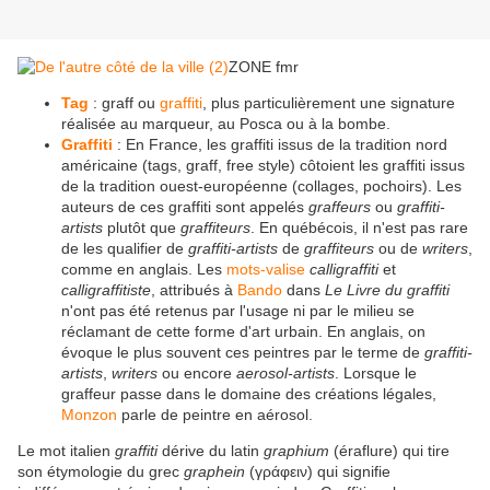
ZONE fmr
Tag
: graff ou
graffiti
, plus particulièrement une signature
réalisée au marqueur, au Posca ou à la bombe.
Graffiti
: En France, les graffiti issus de la tradition nord
américaine (tags, graff, free style) côtoient les graffiti issus
de la tradition ouest-européenne (collages, pochoirs). Les
auteurs de ces graffiti sont appelés
graffeurs
ou
graffiti-
artists
plutôt que
graffiteurs
. En québécois, il n'est pas rare
de les qualifier de
graffiti-artists
de
graffiteurs
ou de
writers
,
comme en anglais. Les
mots-valise
calligraffiti
et
calligraffitiste
, attribués à
Bando
dans
Le Livre du graffiti
n'ont pas été retenus par l'usage ni par le milieu se
réclamant de cette forme d'art urbain. En anglais, on
évoque le plus souvent ces peintres par le terme de
graffiti-
artists
,
writers
ou encore
aerosol-artists
. Lorsque le
graffeur passe dans le domaine des créations légales,
Monzon
parle de peintre en aérosol.
Le mot italien
graffiti
dérive du latin
graphium
(éraflure) qui tire
son étymologie du grec
graphein
(γράφειν) qui signifie