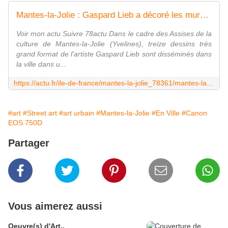
Mantes-la-Jolie : Gaspard Lieb a décoré les murs de la ville
Voir mon actu Suivre 78actu Dans le cadre des Assises de la
culture de Mantes-la-Jolie (Yvelines), treize dessins très
grand format de l'artiste Gaspard Lieb sont disséminés dans
la ville dans u...
https://actu.fr/ile-de-france/mantes-la-jolie_78361/mantes-la-jolie-gaspard-lieb-a-decore-les-murs-de-la-ville_51634919.html
#art
#Street art
#art urbain
#Mantes-la-Jolie
#En Ville
#Canon
EOS 750D
Partager
Vous aimerez aussi
Oeuvre(s) d'Art..