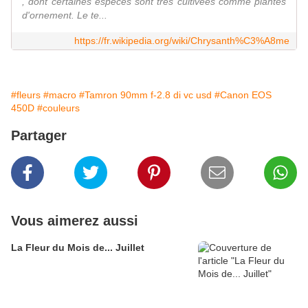
, dont certaines espèces sont très cultivées comme plantes
d'ornement. Le te...
https://fr.wikipedia.org/wiki/Chrysanth%C3%A8me
#fleurs
#macro
#Tamron 90mm f-2.8 di vc usd
#Canon EOS
450D
#couleurs
Partager
Vous aimerez aussi
La Fleur du Mois de... Juillet