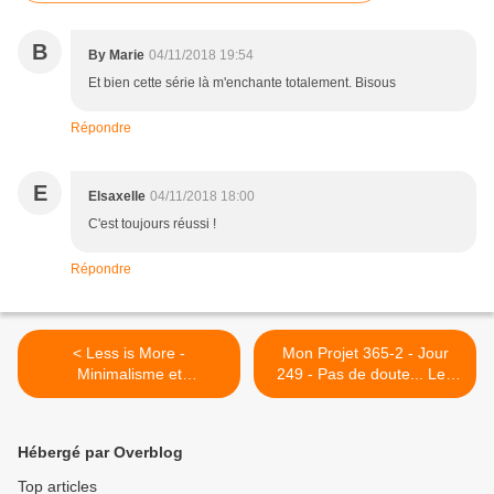
B
By Marie
04/11/2018 19:54
Et bien cette série là m'enchante totalement. Bisous
Répondre
E
Elsaxelle
04/11/2018 18:00
C'est toujours réussi !
Répondre
< Less is More -
Mon Projet 365-2 - Jour
Minimalisme et
249 - Pas de doute... Les
Brume/Brouillard - 03
Feuilles tombent !
@Mantes-la-Jolie
@Mantes-la-Jolie >
Hébergé par Overblog
Top articles